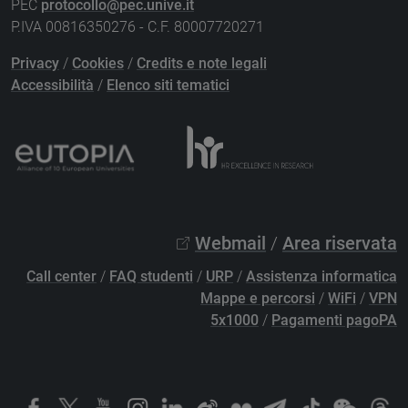
PEC
protocollo@pec.unive.it
P.IVA 00816350276 - C.F. 80007720271
Privacy
/
Cookies
/
Credits e note legali
Accessibilità
/
Elenco siti tematici
Webmail
/
Area riservata
Call center
/
FAQ studenti
/
URP
/
Assistenza informatica
Mappe e percorsi
/
WiFi
/
VPN
5x1000
/
Pagamenti pagoPA