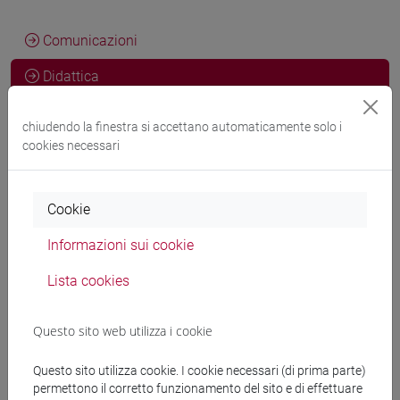
Comunicazioni
Didattica
Pubblicazioni
chiudendo la finestra si accettano automaticamente solo i
cookies necessari
CV
Cookie
Didattica anno corrente
Informazioni sui cookie
Lista cookies
Non ci sono insegnamenti per l'anno accademico
attuale
Questo sito web utilizza i cookie
Questo sito utilizza cookie. I cookie necessari (di prima parte)
Didattica anni precedenti
permettono il corretto funzionamento del sito e di effettuare