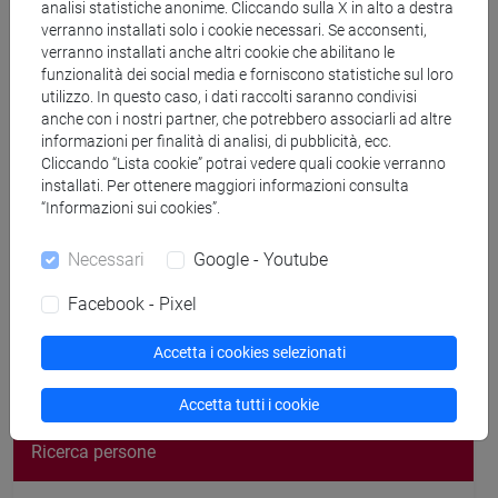
analisi statistiche anonime. Cliccando sulla X in alto a destra
verranno installati solo i cookie necessari. Se acconsenti,
Didattica a.a. 2025/2026
verranno installati anche altri cookie che abilitano le
funzionalità dei social media e forniscono statistiche sul loro
utilizzo. In questo caso, i dati raccolti saranno condivisi
Didattica a.a. 2024/2025
anche con i nostri partner, che potrebbero associarli ad altre
informazioni per finalità di analisi, di pubblicità, ecc.
Cliccando “Lista cookie” potrai vedere quali cookie verranno
Didattica a.a. 2023/2024
installati. Per ottenere maggiori informazioni consulta
“Informazioni sui cookies”.
Didattica a.a. 2022/2023
Necessari
Google - Youtube
Facebook - Pixel
Didattica a.a. 2021/2022
Accetta i cookies selezionati
Cerca nel sito
Accetta tutti i cookie
Ricerca persone