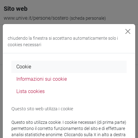
Sito web
www.unive.it/persone/sostero
(scheda personale)
Struttura
chiudendo la finestra si accettano automaticamente solo i
Venice School of Management
cookies necessari
Sito web struttura:
https://www.unive.it/management
Sede:
San Giobbe
Cookie
Informazioni sui cookie
Comunicazioni
Lista cookies
Didattica
Questo sito web utilizza i cookie
Ricerca
Questo sito utilizza cookie. I cookie necessari (di prima parte)
Pubblicazioni
permettono il corretto funzionamento del sito e di effettuare
analisi statistiche anonime. Cliccando sulla X in alto a destra