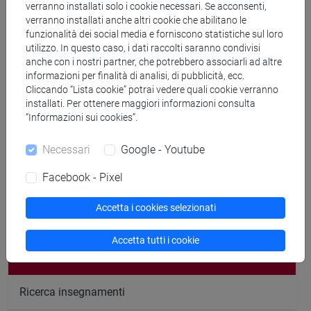
CV
verranno installati solo i cookie necessari. Se acconsenti,
verranno installati anche altri cookie che abilitano le
cfNEWS
funzionalità dei social media e forniscono statistiche sul loro
utilizzo. In questo caso, i dati raccolti saranno condivisi
anche con i nostri partner, che potrebbero associarli ad altre
informazioni per finalità di analisi, di pubblicità, ecc.
Cliccando “Lista cookie” potrai vedere quali cookie verranno
installati. Per ottenere maggiori informazioni consulta
24/01/2022
“Informazioni sui cookies”.
Primo bilancio di Ca’ Foscari: una
particolare attenzione agli
Necessari
Google - Youtube
stakeholders
Facebook - Pixel
Accetta i cookies selezionati
Cerca nel sito
Accetta tutti i cookie
Ricerca persone
Ricerca insegnamenti