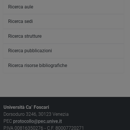
Ricerca aule
Ricerca sedi
Ricerca strutture
Ricerca pubblicazioni
Ricerca risorse bibliografiche
Università Ca’ Foscari
Dorsoduro 3246, 30123 Venezia
PEC
protocollo@pec.unive.it
P.IVA 00816350276 - C.F. 80007720271