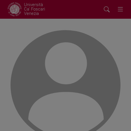
Università
Ca' Foscari
Venezia