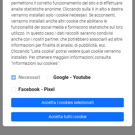
permettono il corretto funzionamento del sito e di effettuare
analisi statistiche anonime. Cliccando sulla X in alto a destra
verranno installati solo i cookie necessari. Se acconsenti,
verranno installati anche altri cookie che abilitano le
funzionalità dei social media e forniscono statistiche sul loro
Preside della Facoltà di Economia dal 1 nov. 1993 al 31
utilizzo. In questo caso, i dati raccolti saranno condivisi
ott. 1999.
anche con i nostri partner, che potrebbero associarli ad altre
informazioni per finalità di analisi, di pubblicità, ecc.
Cliccando “Lista cookie” potrai vedere quali cookie verranno
installati. Per ottenere maggiori informazioni consulta
Presidente del collegio didattico del corso di laurea
“Informazioni sui cookies”.
triennale in Commercio Estero ed in Economia degli
Necessari
Google - Youtube
Scambi Internazionali
dall’a.a. 2001-2002 all’a.a. 2005-
2006
Facebook - Pixel
Accetta i cookies selezionati
Incarichi presso altri atenei
Accetta tutti i cookie