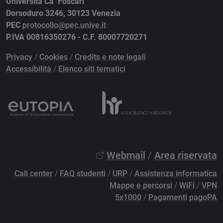
Università Ca’ Foscari
Dorsoduro 3246, 30123 Venezia
PEC
protocollo@pec.unive.it
P.IVA 00816350276 - C.F. 80007720271
Privacy
/
Cookies
/
Credits e note legali
Accessibilità
/
Elenco siti tematici
Webmail
/
Area riservata
Call center
/
FAQ studenti
/
URP
/
Assistenza informatica
Mappe e percorsi
/
WiFi
/
VPN
5x1000
/
Pagamenti pagoPA