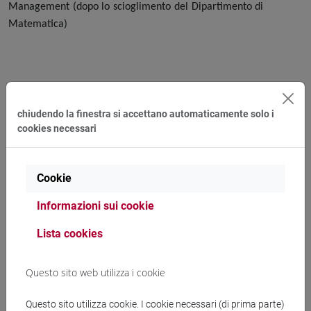
Management (dopo lo scioglimento del Dipartimento di
Matematica)
In pensione dal 1 ottobre 2014 per raggiunti limiti di
età.
chiudendo la finestra si accettano automaticamente solo i
cookies necessari
Cookie
Informazioni sui cookie
Incarichi interni presso l’Università ca’ Foscari
Lista cookies
Questo sito web utilizza i cookie
Direttore del Dipartimento di Matematica Applicata ed
Questo sito utilizza cookie. I cookie necessari (di prima parte)
Informatica dal 1985 al 1989.