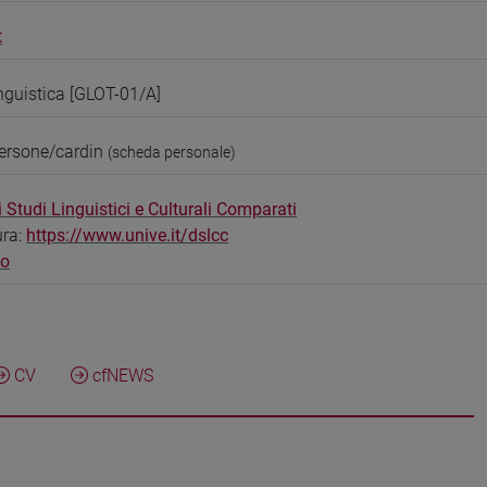
t
inguistica [GLOT-01/A]
ersone/cardin
(scheda personale)
 Studi Linguistici e Culturali Comparati
ura:
https://www.unive.it/dslcc
bo
CV
cfNEWS