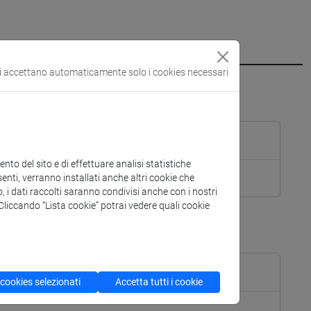
si accettano automaticamente solo i cookies necessari
]
Laurea
to del sito e di effettuare analisi statistiche
enti, verranno installati anche altri cookie che
o, i dati raccolti saranno condivisi anche con i nostri
. Cliccando “Lista cookie” potrai vedere quali cookie
0]
Laurea
 cookies selezionati
Accetta tutti i cookie