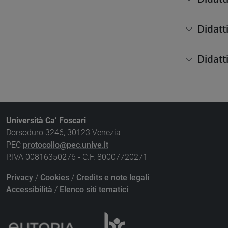
Didatt
Didatt
Università Ca’ Foscari
Dorsoduro 3246, 30123 Venezia
PEC
protocollo@pec.unive.it
P.IVA 00816350276 - C.F. 80007720271
Privacy
/
Cookies
/
Credits e note legali
Accessibilità
/
Elenco siti tematici