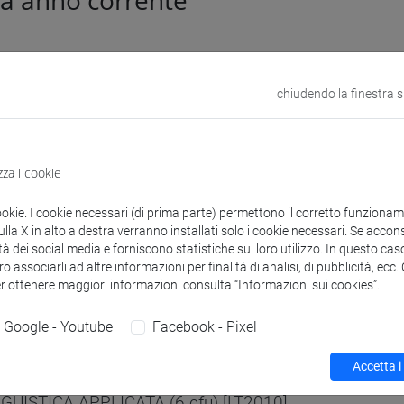
ca anno corrente
ica a.a. 2026/2027
chiudendo la finestra 
UE, CIVILTÀ E SCIENZE DEL LINGUAGGIO [LT10
zza i cookie
ALISI FORMALE DEL FRANCESE (6 cfu) [LT6150]
ookie. I cookie necessari (di prima parte) permettono il corretto funzionamen
NGUISTICA APPLICATA (6 cfu) [LT2010]
la X in alto a destra verranno installati solo i cookie necessari. Se accons
tà dei social media e forniscono statistiche sul loro utilizzo. In questo cas
o associarli ad altre informazioni per finalità di analisi, di pubblicità, ecc
er ottenere maggiori informazioni consulta “Informazioni sui cookies”.
UE, CIVILTÀ E SCIENZE DEL LINGUAGGIO [LTR1
Google - Youtube
Facebook - Pixel
ALISI FORMALE DEL FRANCESE (6 cfu) [LT6150]
Accetta i
NGUISTICA APPLICATA (6 cfu) [LT2010]