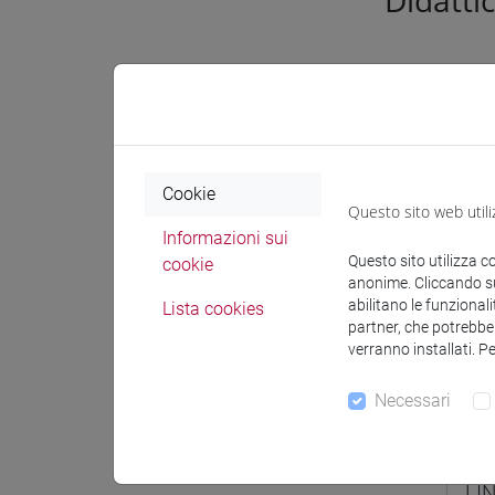
Didatti
Didatt
LING
Cookie
Questo sito web utili
AN
Informazioni sui
Questo sito utilizza c
cookie
LI
anonime. Cliccando sul
abilitano le funzionali
Lista cookies
partner, che potrebber
verranno installati. P
LING
Necessari
AN
LI