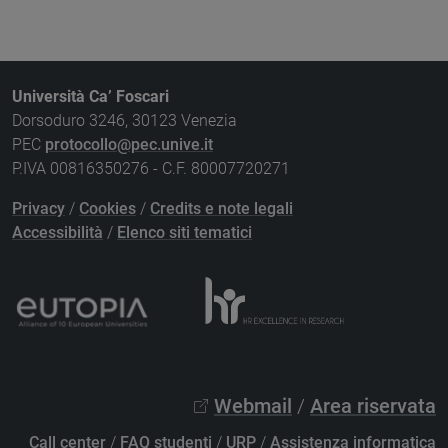
Università Ca’ Foscari
Dorsoduro 3246, 30123 Venezia
PEC
protocollo@pec.unive.it
P.IVA 00816350276 - C.F. 80007720271
Privacy
/
Cookies
/
Credits e note legali
Accessibilità
/
Elenco siti tematici
Webmail
/
Area riservata
Call center
/
FAQ studenti
/
URP
/
Assistenza informatica