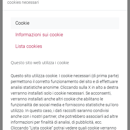
cookies necessari
Comunicazioni
Cookie
Didattica
Informazioni sui cookie
Ricerca
Lista cookies
Pubblicazioni
CV
Questo sito web utilizza i cookie
cfNEWS
Questo sito utilizza cookie. I cookie necessari (di prima parte)
permettono il corretto funzionamento del sito e di effettuare
analisi statistiche anonime. Cliccando sulla X in alto a destra
verranno installati solo i cookie necessari. Se acconsenti,
verranno installati anche altri cookie che abilitano le
29/11/2017
funzionalità dei social media e forniscono statistiche sul loro
L’udienza ‘Berlusconi vs Italia’ vista dai
utilizzo. In questo caso, i dati raccolti saranno condivisi
dottorandi cafoscarini
anche con i nostri partner, che potrebbero associarli ad altre
informazioni per finalità di analisi, di pubblicità, ecc.
Cliccando “Lista cookie” potrai vedere quali cookie verranno