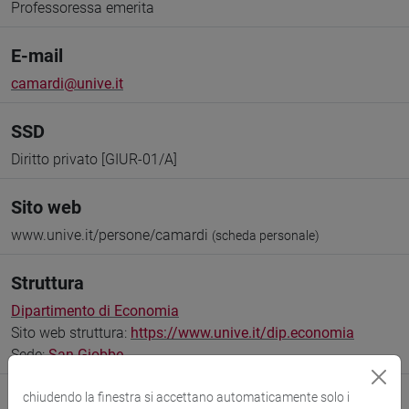
Professoressa emerita
E-mail
camardi@unive.it
SSD
Diritto privato [GIUR-01/A]
Sito web
www.unive.it/persone/camardi
(scheda personale)
Struttura
Dipartimento di Economia
Sito web struttura:
https://www.unive.it/dip.economia
Sede:
San Giobbe
chiudendo la finestra si accettano automaticamente solo i