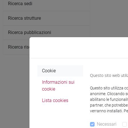
Ricerca sedi
Ricerca strutture
Ricerca pubblicazioni
Ricerca risorse bibliografiche
Cookie
Questo sito web utili
Informazioni sui
Comunica
Questo sito utilizza c
cookie
anonime. Cliccando sul
abilitano le funzionali
Lista cookies
partner, che potrebber
Ricevi
verranno installati. P
Necessari