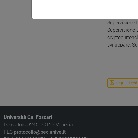
Dipartimento
Studio A.121,
Il ricevimento 
Supervisione t
Supervisiono t
cryptocurrenci
sviluppare. Su
segui il feed
Università Ca’ Foscari
Dorsoduro 3246, 30123 Venezia
PEC
protocollo@pec.unive.it