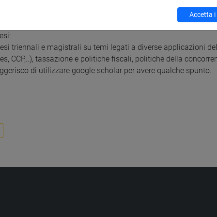
 di Economia / Department of Economics
 plesso A, San Giobbe, Venezia
Accetta i
si terrà il martedì dalle 10:30 alle 12:30. Gli studenti sono invit
esi:
esi triennali e magistrali su temi legati a diverse applicazioni d
es, CCP,..), tassazione e politiche fiscali, politiche della concor
ggerisco di utilizzare google scholar per avere qualche spunto.