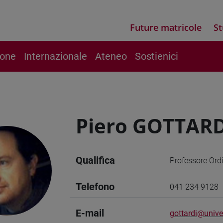
Future matricole
St
ione
Internazionale
Ateneo
Sostienici
Piero GOTTARD
Qualifica
Professore Ord
Telefono
041 234 9128
E-mail
gottardi@unive.