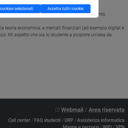
 cookies selezionati
Accetta tutti i cookie
ati a contattare il docente per fissare un appuntamento.
ella teoria economica, a mercati finanziari (ad esempio digital e
renza. Mi aspetto che sia lo studente a proporre un'idea da
Webmail
/
Area riservata
Call center
/
FAQ studenti
/
URP
/
Assistenza informatica
Mappe e percorsi
/
WiFi
/
VPN