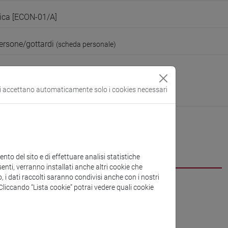
ica [ECON-01/A]
ersone/gottardi
(scheda personale)
di Economia
ura:
https://www.unive.it/dip.economia
si accettano automaticamente solo i cookies necessari
be
CV
cfNEWS
to del sito e di effettuare analisi statistiche
enti, verranno installati anche altri cookie che
o, i dati raccolti saranno condivisi anche con i nostri
. Cliccando “Lista cookie” potrai vedere quali cookie