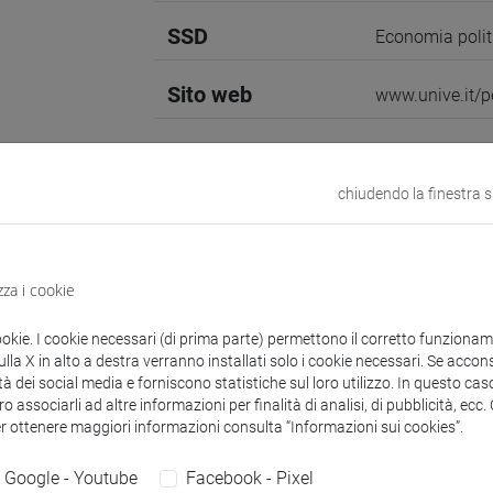
SSD
Economia polit
Sito web
www.unive.it/p
Struttura
Dipartimento 
Sito web strutt
chiudendo la finestra 
Sede:
San Giob
zza i cookie
zioni
Didattica
Ricerca
Pubblicazioni
ookie. I cookie necessari (di prima parte) permettono il corretto funzionamen
la X in alto a destra verranno installati solo i cookie necessari. Se accons
tà dei social media e forniscono statistiche sul loro utilizzo. In questo cas
o associarli ad altre informazioni per finalità di analisi, di pubblicità, ecc
mento
er ottenere maggiori informazioni consulta “Informazioni sui cookies”.
Google - Youtube
Facebook - Pixel