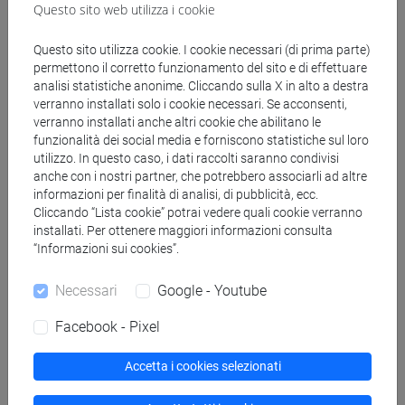
Questo sito web utilizza i cookie
Questo sito utilizza cookie. I cookie necessari (di prima parte)
permettono il corretto funzionamento del sito e di effettuare
analisi statistiche anonime. Cliccando sulla X in alto a destra
Struttura generale dell'insegnamento
verranno installati solo i cookie necessari. Se acconsenti,
verranno installati anche altri cookie che abilitano le
ECONOMIA POLITICA
funzionalità dei social media e forniscono statistiche sul loro
ECONOMIA POLITICA - 1
utilizzo. In questo caso, i dati raccolti saranno condivisi
ECONOMIA POLITICA - 1 Cognomi A-
anche con i nostri partner, che potrebbero associarli ad altre
Di
informazioni per finalità di analisi, di pubblicità, ecc.
ECONOMIA POLITICA - 1 Cognomi Dl-
Cliccando “Lista cookie” potrai vedere quali cookie verranno
installati. Per ottenere maggiori informazioni consulta
Pas
“Informazioni sui cookies”.
ECONOMIA POLITICA - 1 Cognomi
Pat-Z
Necessari
Google - Youtube
ECONOMIA POLITICA - 1 - ESERCITAZIONI
Facebook - Pixel
ECONOMIA POLITICA - 1 -
ESERCITAZIONI Cognomi A-Di
Accetta i cookies selezionati
ECONOMIA POLITICA - 1 -
ESERCITAZIONI Cognomi Dl-Pas