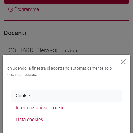
Programma
Docenti
GOTTARDI Piero
- 30h Lezione
chiudendo la finestra si accettano automaticamente solo i
Materiali didattici
cookies necessari
Materiali su Moodle
Cookie
Informazioni sui cookie
Corsi di studio e percorsi
Lista cookies
[ET11] ECONOMIA AZIENDALE - Laurea
economia aziendale