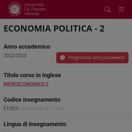
Università
Ca' Foscari
Venezia
ECONOMIA POLITICA - 2
Anno accademico
2022/2023
Programmi anni precedenti
Titolo corso in inglese
MICROECONOMICS-2
Codice insegnamento
ET0031
(AF:386348 AR:211082)
Lingua di insegnamento