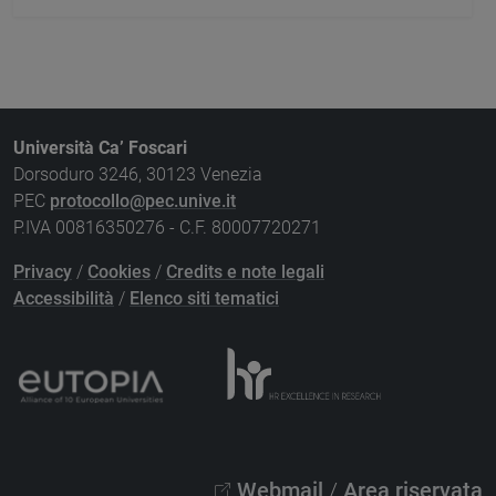
Università Ca’ Foscari
Dorsoduro 3246, 30123 Venezia
PEC
protocollo@pec.unive.it
P.IVA 00816350276 - C.F. 80007720271
Privacy
/
Cookies
/
Credits e note legali
Accessibilità
/
Elenco siti tematici
Webmail
/
Area riservata