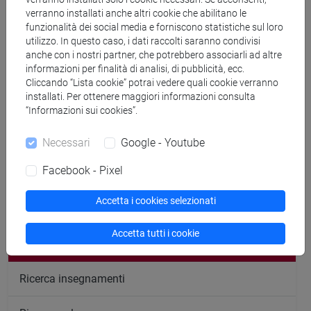
Ricevimento
verranno installati anche altri cookie che abilitano le
funzionalità dei social media e forniscono statistiche sul loro
1° semestre e 2° semestre a.a. 2025/2026
utilizzo. In questo caso, i dati raccolti saranno condivisi
anche con i nostri partner, che potrebbero associarli ad altre
Il ricevimento si terrà
il lunedì , ore 12:45
(previo
informazioni per finalità di analisi, di pubblicità, ecc.
appuntamento email).
Cliccando “Lista cookie” potrai vedere quali cookie verranno
installati. Per ottenere maggiori informazioni consulta
“Informazioni sui cookies”.
Necessari
Google - Youtube
segui il feed
Facebook - Pixel
Accetta i cookies selezionati
Cerca nel sito
Accetta tutti i cookie
Ricerca persone
Ricerca insegnamenti