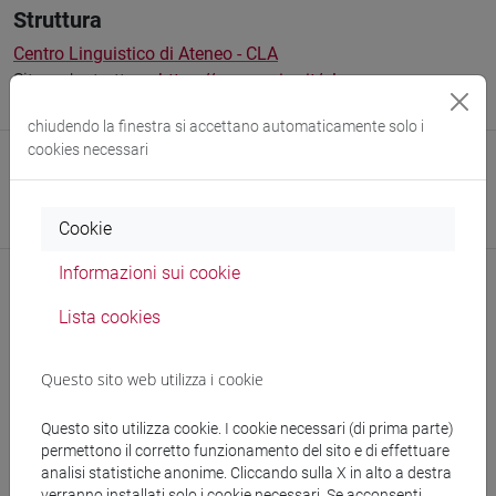
Struttura
Centro Linguistico di Ateneo - CLA
Sito web struttura:
https://www.unive.it/cla
Sede:
San Sebastiano
chiudendo la finestra si accettano automaticamente solo i
cookies necessari
Struttura
Dipartimento di Studi sull'Asia e sull'Africa Mediterranea
Sito web struttura:
https://www.unive.it/dsaam
Cookie
Informazioni sui cookie
Lista cookies
Comunicazioni
Questo sito web utilizza i cookie
Didattica
Questo sito utilizza cookie. I cookie necessari (di prima parte)
permettono il corretto funzionamento del sito e di effettuare
analisi statistiche anonime. Cliccando sulla X in alto a destra
verranno installati solo i cookie necessari. Se acconsenti,