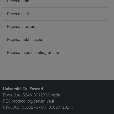
Ricerca aule
Ricerca sedi
Ricerca strutture
Ricerca pubblicazioni
Ricerca risorse bibliografiche
Università Ca’ Foscari
Dorsoduro 3246, 30123 Venezia
PEC
protocollo@pec.unive.it
P.IVA 00816350276 - C.F. 80007720271