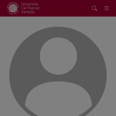
Università
Ca' Foscari
Venezia