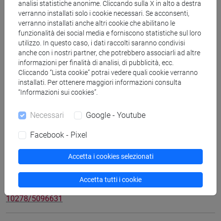
analisi statistiche anonime. Cliccando sulla X in alto a destra
Fuzzy Logic Approach for Pandemic Risk Assessment
verranno installati solo i cookie necessari. Se acconsenti,
and Restrictions Design
, SMART INNOVATION, SYSTEMS
verranno installati anche altri cookie che abilitano le
funzionalità dei social media e forniscono statistiche sul loro
AND TECHNOLOGIES 2190-3018 E214748 [2010 - .,
utilizzo. In questo caso, i dati raccolti saranno condivisi
Singapore, Springer, pp. 83-93 (ISBN 9789819609932;
anche con i nostri partner, che potrebbero associarli ad altre
9789819609949) (ISSN 2190-3018)
informazioni per finalità di analisi, di pubblicità, ecc.
DOI
2025, Articolo su libro -
Scheda ARCA:
Cliccando “Lista cookie” potrai vedere quali cookie verranno
10278/5096630
installati. Per ottenere maggiori informazioni consulta
“Informazioni sui cookies”.
Necessari
Google - Youtube
Anzilli, Luca; Cardin, Marta; Giove, Silvio
Multi-criteria
Evaluation: An Approach Based on Distance Operators
,
Facebook - Pixel
SMART INNOVATION, SYSTEMS AND TECHNOLOGIES 2190-
3018 E214748 [2010 - . ] Heidelberg ; Berlin : Heidelberg
Accetta i cookies selezionati
Springer, singapore, springer, pp. 149-159 (ISBN
9789819609932; 9789819609949) (ISSN 2190-3018)
Accetta tutti i cookie
DOI
2025, Articolo su libro -
Scheda ARCA:
10278/5096631