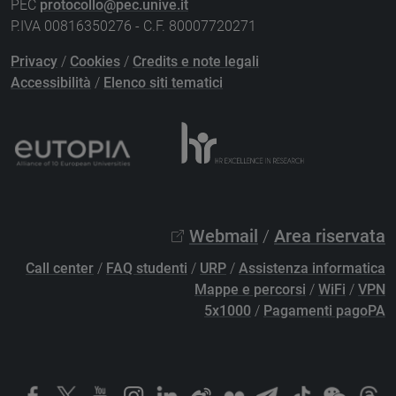
PEC
protocollo@pec.unive.it
P.IVA 00816350276 - C.F. 80007720271
Privacy
/
Cookies
/
Credits e note legali
Accessibilità
/
Elenco siti tematici
Webmail
/
Area riservata
Call center
/
FAQ studenti
/
URP
/
Assistenza informatica
Mappe e percorsi
/
WiFi
/
VPN
5x1000
/
Pagamenti pagoPA