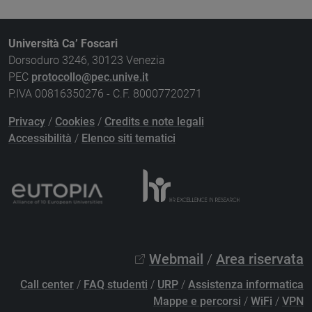
Università Ca’ Foscari
Dorsoduro 3246, 30123 Venezia
PEC
protocollo@pec.unive.it
P.IVA 00816350276 - C.F. 80007720271
Privacy
/
Cookies
/
Credits e note legali
Accessibilità
/
Elenco siti tematici
Webmail
/
Area riservata
Call center
/
FAQ studenti
/
URP
/
Assistenza informatica
Mappe e percorsi
/
WiFi
/
VPN