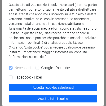
Questo sito utilizza cookie. I cookie necessari (di prima parte)
permettono il corretto funzionamento del sito e di effettuare
analisi statistiche anonime. Cliccando sulla X in alto a destra
Saccon Chiara
Bilancio consolidato: le teorie di
verranno installati solo i cookie necessari. Se acconsenti,
consolidamento e i riferimenti normativi
in Saccon Chiara,
verranno installati anche altri cookie che abilitano le
Bilancio consolidato. Disciplina nazionale e IFRS,
funzionalità dei social media e forniscono statistiche sul loro
McGrawHill (ISBN 9788838612817)
utilizzo. In questo caso, i dati raccolti saranno condivisi
2025, Articolo su libro -
Scheda ARCA: 10278/5102067
anche con i nostri partner, che potrebbero associarli ad altre
informazioni per finalità di analisi, di pubblicità, ecc.
Cliccando “Lista cookie” potrai vedere quali cookie verranno
installati. Per ottenere maggiori informazioni consulta
Saccon Chiara
Il gruppo di imprese e il bilancio consolidato
“Informazioni sui cookies”.
in Saccon Chiara, Bilancio consolidato. Disciplina nazionale
e IFRS, McGrawHill (ISBN 9788838612817)
Necessari
Google - Youtube
2025, Articolo su libro -
Scheda ARCA: 10278/5102071
Facebook - Pixel
Chiara Saccon
L'area di consolidamento secondo la
Accetta i cookies selezionati
disciplina nazionale e gli IFRS
in Saccon Chiara, Bilancio
consolidato. Disciplina nazionale e IFRS, McGrawHill (ISBN
Accetta tutti i cookie
9788838612817)