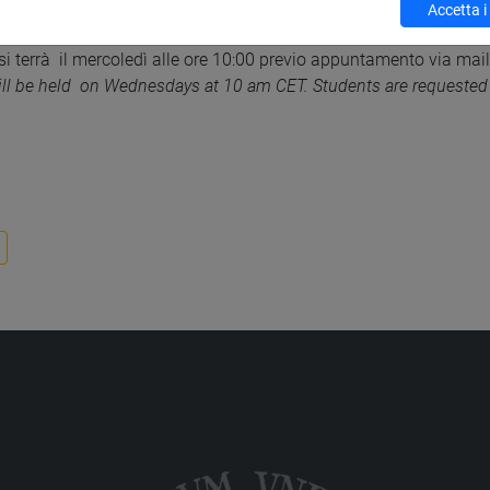
mento
Accetta i
si terrà
il mercoledì alle ore 10:00 previo appuntamento via mai
ill be held
on Wednesdays at 10 am CET. Students are requested t