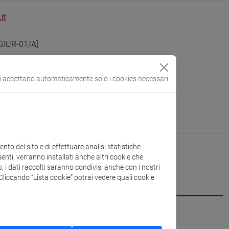
it
 [GIUR-01/A]
ersone/sicchier
(scheda personale)
si accettano automaticamente solo i cookies necessari
di Economia
ura:
https://www.unive.it/dip.economia
be
to del sito e di effettuare analisi statistiche
enti, verranno installati anche altri cookie che
o, i dati raccolti saranno condivisi anche con i nostri
CV
. Cliccando “Lista cookie” potrai vedere quali cookie