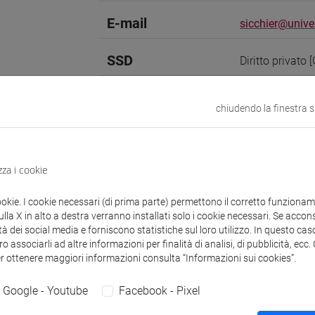
E-mail
sicchier@unive.
SSD
Diritto privato
Sito web
www.unive.it/p
chiudendo la finestra 
Struttura
Dipartimento 
Sito web strutt
Sede:
San Giob
zza i cookie
ookie. I cookie necessari (di prima parte) permettono il corretto funzionamen
la X in alto a destra verranno installati solo i cookie necessari. Se accons
tà dei social media e forniscono statistiche sul loro utilizzo. In questo cas
zioni
Didattica
Ricerca
Pubblicazioni
o associarli ad altre informazioni per finalità di analisi, di pubblicità, ecc
er ottenere maggiori informazioni consulta “Informazioni sui cookies”.
Google - Youtube
Facebook - Pixel