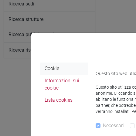
Ricerca sedi
Ricerca strutture
Ricerca pubblicazioni
Ricerca risorse bibliografiche
Cookie
Questo sito web utili
Informazioni sui
Questo sito utilizza c
cookie
anonime. Cliccando sul
abilitano le funzionali
Lista cookies
Comunica
partner, che potrebber
verranno installati. P
Necessari