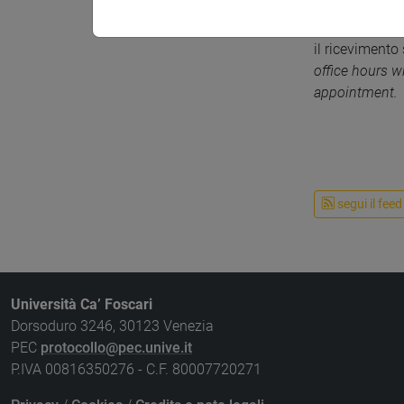
Ricevi
il ricevimento 
office hours w
appointment.
segui il feed
Università Ca’ Foscari
Dorsoduro 3246, 30123 Venezia
PEC
protocollo@pec.unive.it
P.IVA 00816350276 - C.F. 80007720271