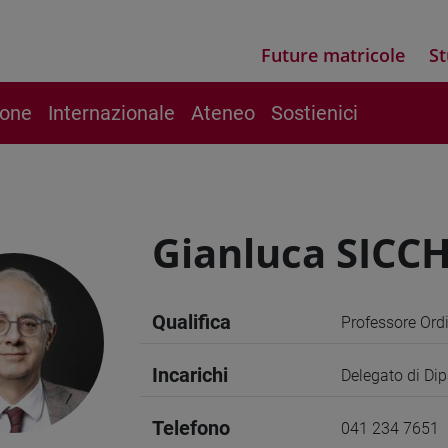
Future matricole
St
ione
Internazionale
Ateneo
Sostienici
Gianluca SICC
Qualifica
Professore Ord
Incarichi
Delegato di Dip
Telefono
041 234 7651