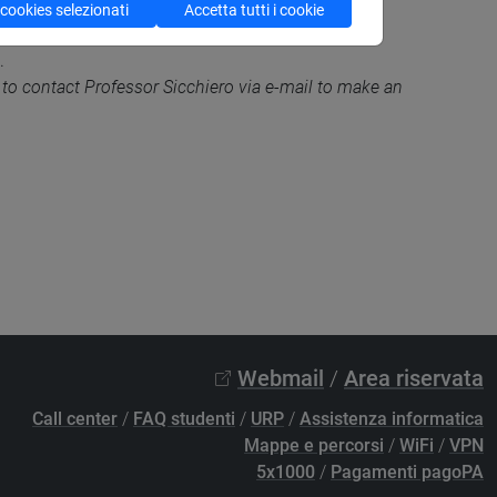
 cookies selezionati
Accetta tutti i cookie
l.
o contact Professor Sicchiero via e-mail to make an
Webmail
/
Area riservata
Call center
/
FAQ studenti
/
URP
/
Assistenza informatica
Mappe e percorsi
/
WiFi
/
VPN
5x1000
/
Pagamenti pagoPA