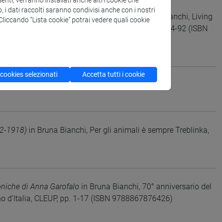
enti, verranno installati anche altri cookie che
o, i dati raccolti saranno condivisi anche con i nostri
Witnesses of Hunger in Central Europe
in Bruna Bianchi, Living
. Cliccando “Lista cookie” potrai vedere quali cookie
l Relations, Cambridge, Cambridge Scholar, pp. 64-92 (ISBN
 cookies selezionati
Accetta tutti i cookie
 Violence, Milano, Mimesis, pp. 17-34
902-1918)
in Bruna Bianchi, Per gli animali è sempre Treblinka,
efoniche di Anna Garofalo
in Bruna Bianchi, 70° anniversario del
gno d'Italia, CLEUP, pp. 1-17 (ISBN 9788867876426)