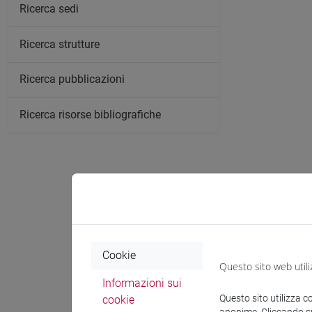
Ricerca sedi
Ricerca strutture
Ricerca pubblicazioni
Ricerca risorse bibliografiche
Pubblica
Bianchi, Brun
Cookie
Questo sito web utili
1824-4483)
Informazioni sui
-
URL corr
Questo sito utilizza c
cookie