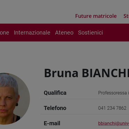
Future matricole
St
ione
Internazionale
Ateneo
Sostienici
Bruna BIANCH
Qualifica
Professoressa 
Telefono
041 234 7862
E-mail
bbianchi@unive