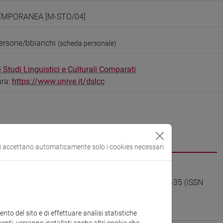
EMPORANEA [M-STO/04]
persone/bbianchi
(scheda personale)
 Studi Linguistici e Culturali Comparati
ura:
https://www.unive.it/dslcc
si accettano automaticamente solo i cookies necessari
DEP. DEPORTATE, ESULI, PROFUGHE, vol. 31, pp. 5-35 (ISSN
32
to del sito e di effettuare analisi statistiche