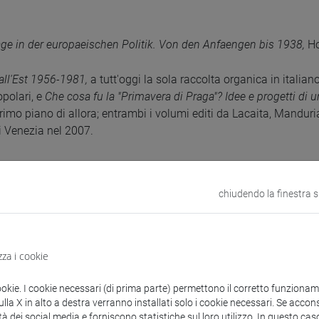
ge in der europaeischen Politik. Von den Anfaengen bis 1938,
Ho
all'Est 1956-1981,
a tutt'oggi la sola raccolta organica in italian
polari, e
Che cosa fu la "Primavera di Praga"? Idee e progetti di un
rimo piano di allora; entrambi i volumi editi da Lacaita, Manduria
i Venezia nel 2007.
ale.Conflittualità e progetto. Passato e presente tra Praga,Budape
e il punto di raccordo tra le esperienze di ricerca di più di un tr
chiudendo la finestra 
ggregazione nel percorso storico dei popoli situati tra la Germania
ek e Jan Palach. Protagonisti della storia europea,
Rubbettino, S
ibuto fortemente innovativo sulla Primavera cecoslovacca per o
zza i cookie
afica.
ookie. I cookie necessari (di prima parte) permettono il corretto funzionamen
la X in alto a destra verranno installati solo i cookie necessari. Se accons
al ceco alcune lettere di Jan Hus dalla prigionia di Costanza e
tà dei social media e forniscono statistiche sul loro utilizzo. In questo cas