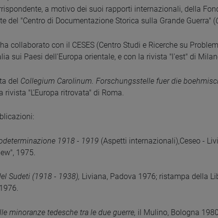
rrispondente, a motivo dei suoi rapporti internazionali, della F
te del "Centro di Documentazione Storica sulla Grande Guerra" (
 ha collaborato con il CESES (Centro Studi e Ricerche su Problemi 
talia sui Paesi dell'Europa orientale, e con la rivista "l'est" di Mil
sta del
Collegium Carolinum. Forschungsstelle fuer die boehmis
a rivista "L'Europa ritrovata" di Roma.
blicazioni:
utodeterminazione 1918 - 1919
(Aspetti internazionali),Ceseo - Li
iew", 1975.
el Sudeti (1918 - 1938),
Liviana, Padova 1976; ristampa della Lib
 1976.
lle minoranze tedesche tra le due guerre,
il Mulino, Bologna 1980 (