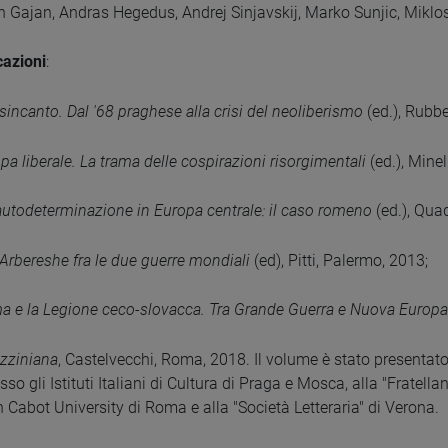
n Gajan, Andras Hegedus, Andrej Sinjavskij, Marko Sunjic, Mikl
cazioni
:
isincanto. Dal '68 praghese alla crisi del neoliberismo
(ed.), Rubbe
opa liberale. La trama delle cospirazioni risorgimentali
(ed.), Minel
autodeterminazione in Europa centrale: il caso romeno
(ed.), Qua
, Arbereshe fra le due guerre mondiali
(ed), Pitti, Palermo, 2013;
ma e la Legione ceco-slovacca. Tra Grande Guerra e Nuova Europa
azziniana
, Castelvecchi, Roma, 2018. Il volume è stato presentato 
sso gli Istituti Italiani di Cultura di Praga e Mosca, alla "Fratellan
n Cabot University di Roma e alla "Società Letteraria" di Verona.