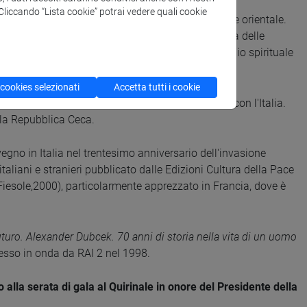
a prima edizione critica.
. Cliccando “Lista cookie” potrai vedere quali cookie
e maggior leader democratico dell'Europa centrale e orientale.
enne cerimonia nella sede centrale dell'Accademia delle
st
[Società Masaryk] di Praga,
erede del patrimonio spirituale
 cookies selezionati
Accetta tutti i cookie
 benemeriti della Repubblica Ceca per i rapporti con l'Italia.
lla Repubblica Ceca.
gno in Italia nel trentesimo anniversario dell'invasione
aliani e stranieri pubblicato dalle Edizioni Cultura della Pace
iesole,2000), particolarmente apprezzato in Francia, dove è
futuro. Alexander Dubcek. 70 anni di storia nella vita di un uomo
esso in onda da RAI 2 nel 1998.
 alla serata di gala al Quirinale in onore del Presidente della