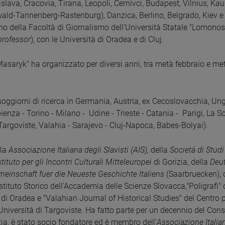
islava, Cracovia, Tirana, Leopoli, Cernivci, Budapest, Vilnius, Ka
ld-Tannenberg-Rastenburg), Danzica, Berlino, Belgrado, Kiev e So
iano della Facoltà di Giornalismo dell'Università Statale "Lomonos
 professor
), con le Università di Oradea e di Cluj.
Masaryk" ha organizzato per diversi anni, tra metà febbraio e m
ggiorni di ricerca in Germania, Austria, ex Cecoslovacchia, Unghe
enza - Torino - Milano - Udine - Trieste - Catania - Parigi, La 
rgoviste, Valahia - Sarajevo - Cluj-Napoca, Babes-Bolyai).
lla
Associazione Italiana degli Slavisti (AIS),
della
Società di Studi
stituto per gli Incontri Culturali Mitteleuropei
di Gorizia, della
Deut
meinschaft fuer die Neueste Geschichte Italiens
(Saarbruecken), d
Istituto Storico dell'Accademia delle Scienze Slovacca,"Poligrafi" 
r di Oradea e "Valahian Journal of Historical Studies" del Centro p
Università di Targoviste. Ha fatto parte per un decennio del Con
ia, è stato socio fondatore ed è membro dell'
Associazione Italian