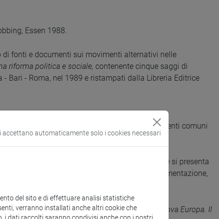
bbing, Essen 1988.
o di fonti e documenti sui movimenti alternativi nelle
a riforma politica e sociale,
contenente cinque saggi di
 - Bari - Roma, nel 1989 e ristampati dalla Libreria Editrice
st e Varsavia,
Cafoscarina, Venezia 2003.
entennio e i nuovi interessi volti a individuare elementi comuni
si accettano automaticamente solo i cookies necessari
 e la Russia, tra il Baltico e l'Egeo.
overia Mannelli (Cz), 2009. Opera collettanea che si presenta
rganicità d'impostazione e per ricchezza di documentazione,
to del sito e di effettuare analisi statistiche
enti, verranno installati anche altri cookie che
 l'opera programmatica di Tomas G. Masaryk
La Nuova Europa. Il
o, i dati raccolti saranno condivisi anche con i nostri