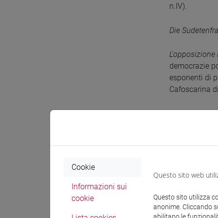
n.IV).
Die Sudetenfra
L'opposizione 
democrazie po
esponenti di p
Cafoscarina d
L'Europa centr
Esso costituisc
e processi di a
Alexander Dubc
Cookie
come un contr
Questo sito web utili
anche iconogr
Informazioni sui
Questo sito utilizza c
cookie
anonime. Cliccando sul
Ha tradotto d
abilitano le funzionali
Lista cookies