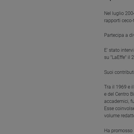
Nel luglio 200
rapporti ceco
Partecipa a di
E' stato inter
su "LaEffe" il
Suoi contribut
Tra il 1969 e i
e del Centro B
accademici, fur
Esse coinvolse
volume redatto
Ha promosso a 