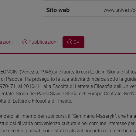
Sito web
www.unive.it/p
zioni
Pubblicazioni
CV
CINI (Venezia, 1946),si è laureato con Lode in Storia e Istituzi
à di Padova. Ha proseguito la sua attività di ricerca sotto la gu
0-'71 al 2010-'11 alla Facoltà di Lettere e Filosofia dell'Univer
ientale, Storia dei Paesi Slavi e Storia dell'Europa Centrale. Nel
ltà di Lettere e Filosofia di Trieste.
ndato, all'interno dei suoi corsi, il "Seminario Masaryk", che ha 
studiosi di varia provenienza culturale nel comune interesse pe
 due decenni passati sono stati realizzati incontri con membri d