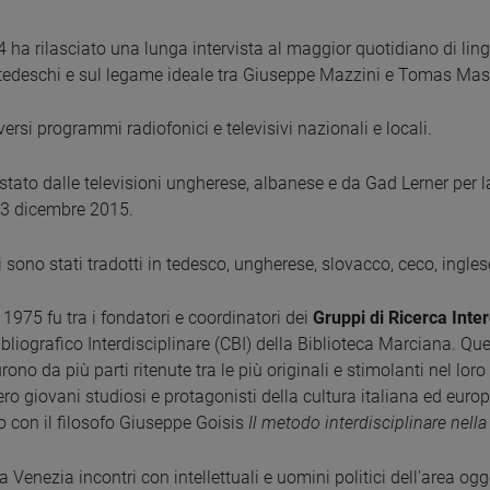
4 ha rilasciato una lunga intervista al maggior quotidiano di ling
-tedeschi e sul legame ideale tra Giuseppe Mazzini e Tomas Masa
versi programmi radiofonici e televisivi nazionali e locali.
vistato dalle televisioni ungherese, albanese e da Gad Lerner per 
 23 dicembre 2015.
i sono stati tradotti in tedesco, ungherese, slovacco, ceco, ingle
l 1975 fu tra i fondatori e coordinatori dei
Gruppi di Ricerca Inter
ibliografico Interdisciplinare (CBI) della Biblioteca Marciana. Qu
ono da più parti ritenute tra le più originali e stimolanti nel loro
ro giovani studiosi e protagonisti della cultura italiana ed europe
 con il filosofo Giuseppe Goisis
Il metodo interdisciplinare nella 
Venezia incontri con intellettuali e uomini politici dell'area ogge