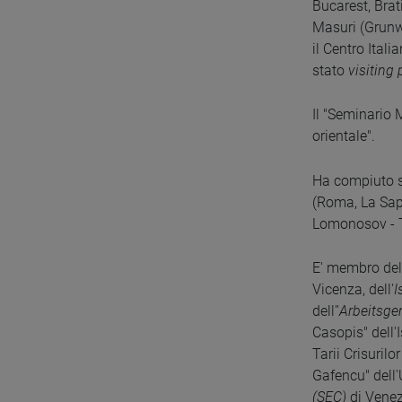
Bucarest, Brat
Masuri (Grunwa
il Centro Ital
stato
visiting
Il "Seminario 
orientale".
Ha compiuto so
(Roma, La Sapi
Lomonosov - Ta
E' membro de
Vicenza, dell'
I
dell''
Arbeitsge
Casopis" dell'
Tarii Crisurilo
Gafencu" dell'
(SEC)
di Venez