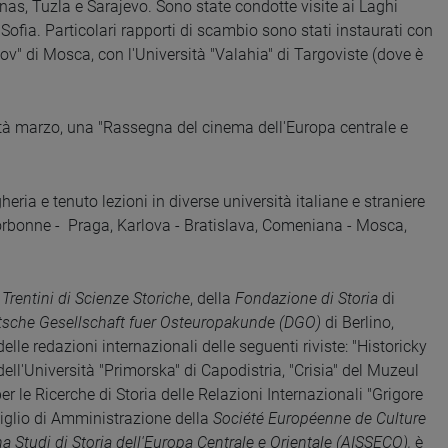
unas, Tuzla e Sarajevo. Sono state condotte visite ai Laghi
fia. Particolari rapporti di scambio sono stati instaurati con
ov" di Mosca, con l'Università "Valahia" di Targoviste (dove è
età marzo, una "Rassegna del cinema dell'Europa centrale e
ria e tenuto lezioni in diverse università italiane e straniere
Sorbonne - Praga, Karlova - Bratislava, Comeniana - Mosca,
 Trentini di Scienze Storiche
, della
Fondazione di Storia
di
sche Gesellschaft fuer Osteuropakunde (DGO)
di Berlino,
elle redazioni internazionali delle seguenti riviste: "Historicky
dell'Università "Primorska" di Capodistria, "Crisia" del Muzeul
er le Ricerche di Storia delle Relazioni Internazionali "Grigore
siglio di Amministrazione della
Société Européenne de Culture
a Studi di Storia
dell'Europa Centrale
e Orientale (AISSECO),
è