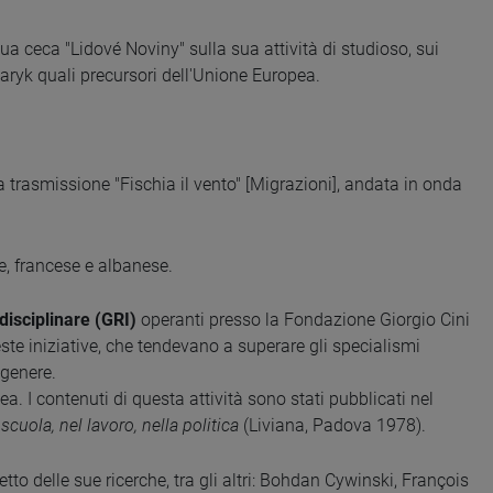
ua ceca "Lidové Noviny" sulla sua attività di studioso, sui
ryk quali precursori dell'Unione Europea.
la trasmissione "Fischia il vento" [Migrazioni], andata in onda
se, francese e albanese.
disciplinare (GRI)
operanti presso la Fondazione Giorgio Cini
este iniziative, che tendevano a superare gli specialismi
 genere.
a. I contenuti di questa attività sono stati pubblicati nel
scuola, nel lavoro, nella politica
(Liviana, Padova 1978).
tto delle sue ricerche, tra gli altri: Bohdan Cywinski, François