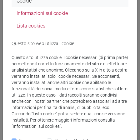
Cookie
Informatica, Sistemistica e Telematica, Università di
Genova. November 1994 - June 1992.
Informazioni sui cookie
Lista cookies
Questo sito web utilizza i cookie
Questo sito utilizza cookie. I cookie necessari (di prima parte)
Education
permettono il corretto funzionamento del sito e di effettuare
analisi statistiche anonime. Cliccando sulla X in alto a destra
verranno installati solo i cookie necessari. Se acconsenti,
Ph.D. in System Science. Dipartimento di Informatica,
verranno installati anche altri cookie che abilitano le
Sistemistica e Telematica, Università di Genova.
funzionalità dei social media e forniscono statistiche sul loro
utilizzo. In questo caso, i dati raccolti saranno condivisi
November 1989 - October 1992.
anche con i nostri partner, che potrebbero associarli ad altre
Fulbright Scholar. Scholarship refused for
informazioni per finalità di analisi, di pubblicità, ecc.
incompatibility with military service obligations. 1989.
Cliccando “Lista cookie” potrai vedere quali cookie verranno
Laurea Degree in Electronic Engineering (Summa cum
installati. Per ottenere maggiori informazioni consulta
Laude and Publishing Dignity), Facolta' di Ingegneria,
“Informazioni sui cookies”.
Universita' di Genova. December 1988.