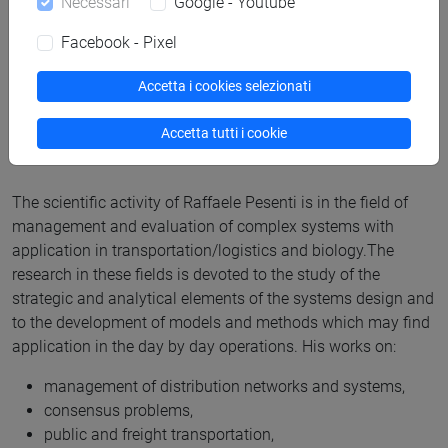
Necessari
Google - Youtube
Facebook - Pixel
Accetta i cookies selezionati
Accetta tutti i cookie
Research interests
The scientific activity of Raffaele Pesenti is in the field of
management and evaluation of complex systems with
application in transportation/logistics and biology.The
research in these fields is devoted to the study of the
strategic and analytical elements of the systems design and
to the development of models and methods which may find
application in the day by day operations. His works on:
management of distribution networks and systems,
consensus problems,
public and freight transportation,