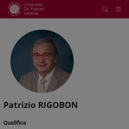
Università
Ca' Foscari
Venezia
Patrizio RIGOBON
Qualifica