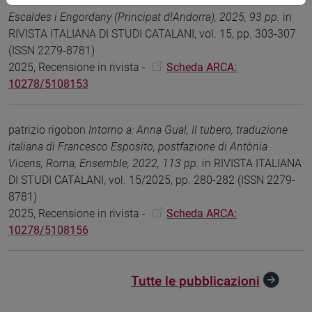
narracions, estudi i edició a cura d!Andreu Bosch i Rodoreda,
Escaldes i Engordany (Principat d!Andorra), 2025, 93 pp.
in
RIVISTA ITALIANA DI STUDI CATALANI, vol. 15, pp. 303-307
(ISSN 2279-8781)
2025, Recensione in rivista -
Scheda ARCA:
10278/5108153
patrizio rigobon
Intorno a: Anna Gual, Il tubero, traduzione
italiana di Francesco Esposito, postfazione di Antònia
Vicens, Roma, Ensemble, 2022, 113 pp.
in RIVISTA ITALIANA
DI STUDI CATALANI, vol. 15/2025, pp. 280-282 (ISSN 2279-
8781)
2025, Recensione in rivista -
Scheda ARCA:
10278/5108156
Tutte le pubblicazioni