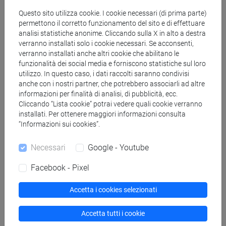
italiano o in Italia? (V)
in ANUARI VERDAGUER, vol. 33/2025,
pp. 267-302 (ISSN 1130-202X)
Questo sito utilizza cookie. I cookie necessari (di prima parte)
permettono il corretto funzionamento del sito e di effettuare
-
URL correlato
2025, Articolo su rivista -
Scheda
analisi statistiche anonime. Cliccando sulla X in alto a destra
ARCA: 10278/5108167
verranno installati solo i cookie necessari. Se acconsenti,
verranno installati anche altri cookie che abilitano le
funzionalità dei social media e forniscono statistiche sul loro
Patrizio Rigobon
La traduzione italiana inedita di “Mar i cel”
utilizzo. In questo caso, i dati raccolti saranno condivisi
di Àngel Guimerà del fondo omonimo della Biblioteca de
anche con i nostri partner, che potrebbero associarli ad altre
informazioni per finalità di analisi, di pubblicità, ecc.
Catalunya: studio ed edizione (IV).
in RIVISTA ITALIANA DI
Cliccando “Lista cookie” potrai vedere quali cookie verranno
STUDI CATALANI, vol. 15/2025, pp. 69-133 (ISSN 2279-
installati. Per ottenere maggiori informazioni consulta
8781)
“Informazioni sui cookies”.
2025, Articolo su rivista -
Scheda ARCA: 10278/5105209
Necessari
Google - Youtube
Patrizio Rigobon
Intorno a: Amb ulls ben nets de por i
Facebook - Pixel
polseguera. L"aportació de Josep Vallverdú a la literatura
catalana, a cura d'Andreu Bosch i Rodoreda i Joan Ramon
Accetta i cookies selezionati
Veny- Mesquida, Lleida, Aula Màrius Torres $ Pagès Editors,
2024, 303 pp. Marian Vayreda, La fi del Renegat i altres
Accetta tutti i cookie