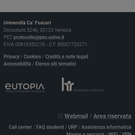
Università Ca’ Foscari
Dorsoduro 3246, 30123 Venezia
PEC
protocollo@pec.unive.it
P.IVA 00816350276 - C.F. 80007720271
Privacy
/
Cookies
/
Credits e note legali
Accessibilità
/
Elenco siti tematici
Webmail
/
Area riservata
Call center
/
FAQ studenti
/
URP
/
Assistenza informatica
Mappe e percorsi
/
WiFi
/
VPN