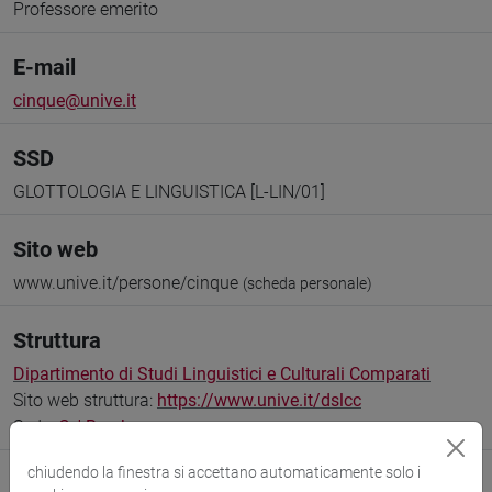
Professore emerito
E-mail
cinque@unive.it
SSD
GLOTTOLOGIA E LINGUISTICA [L-LIN/01]
Sito web
www.unive.it/persone/cinque
(scheda personale)
Struttura
Dipartimento di Studi Linguistici e Culturali Comparati
Sito web struttura:
https://www.unive.it/dslcc
Sede:
Ca' Bembo
chiudendo la finestra si accettano automaticamente solo i