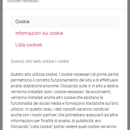
cookies necessari
Comunicazioni
Cookie
Pubblicazioni
Informazioni sui cookie
CV
Lista cookies
Questo sito web utilizza i cookie
Ricevimento
Questo sito utilizza cookie. I cookie necessari (di prima parte)
Orario ricevimento secondo semestre a.a. '18 - '19
permettono il corretto funzionamento del sito e di effettuare
analisi statistiche anonime. Cliccando sulla X in alto a destra
MARTEDI' dalle 11,30 alle 13,30
verranno installati solo i cookie necessari. Se acconsenti,
verranno installati anche altri cookie che abilitano le
funzionalità dei social media e forniscono statistiche sul loro
utilizzo. In questo caso, i dati raccolti saranno condivisi
anche con i nostri partner, che potrebbero associarli ad altre
informazioni per finalità di analisi, di pubblicità, ecc.
segui il feed
Cliccando “Lista cookie” potrai vedere quali cookie verranno