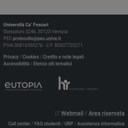
Università Ca’ Foscari
Dorsoduro 3246, 30123 Venezia
PEC
protocollo@pec.unive.it
P.IVA 00816350276 - C.F. 80007720271
Privacy
/
Cookies
/
Credits e note legali
Accessibilità
/
Elenco siti tematici
Webmail
/
Area riservata
Call center
/
FAQ studenti
/
URP
/
Assistenza informatica