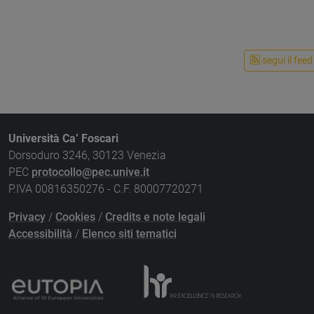
segui il feed
Università Ca’ Foscari
Dorsoduro 3246, 30123 Venezia
PEC
protocollo@pec.unive.it
P.IVA 00816350276 - C.F. 80007720271
Privacy
/
Cookies
/
Credits e note legali
Accessibilità
/
Elenco siti tematici