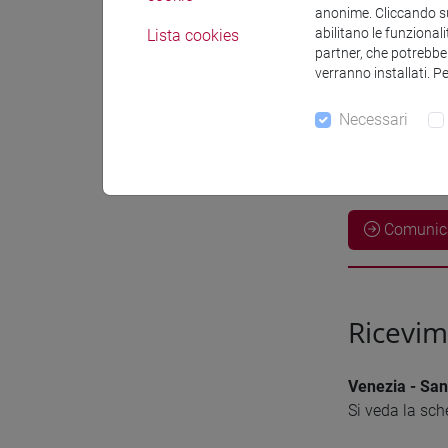
anonime. Cliccando sul
abilitano le funzionali
Lista cookies
partner, che potrebber
verranno installati. P
Necessari
Comunica
Ricevi
Venezia - San
Si veda la sch