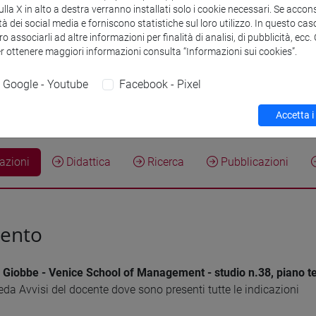
la X in alto a destra verranno installati solo i cookie necessari. Se accons
Sede:
Ca' Dolfi
tà dei social media e forniscono statistiche sul loro utilizzo. In questo cas
o associarli ad altre informazioni per finalità di analisi, di pubblicità, ecc
Research Institute
Research Instit
er ottenere maggiori informazioni consulta “Informazioni sui cookies”.
Google - Youtube
Facebook - Pixel
Research Institute
Research Insti
Accetta i
zioni
Didattica
Ricerca
Pubblicazioni
mento
 Giobbe - Venice School of Management - studio n.38, piano te
eda Avvisi del docente dove sono presenti tutte le indicazioni