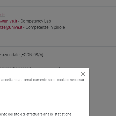
.it
@unive.it
- Competency Lab
nze@unive.it
- Competenze in pillole
 aziendale [ECON-08/A]
persone/bonesso
(scheda personale)
si accettano automaticamente solo i cookies necessari
 of Management
ura:
https://www.unive.it/management
be
mpetency Centre (CFCC)
to del sito e di effettuare analisi statistiche
ura:
https://www.unive.it/cfcc