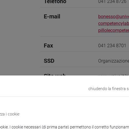
Telefono
041 234 8726
E-mail
bonesso@unive
competencylab
pillolecompete
Fax
041 234 8701
SSD
Organizzazione
Sito web
www.unive.it/
chiudendo la finestra 
Struttura
Venice School
Sito web strutt
Sede:
San Giob
zza i cookie
Struttura
Ca' Foscari Co
ookie. I cookie necessari (di prima parte) permettono il corretto funzionamen
Sito web strutt