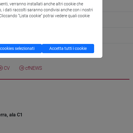
enti, verranno installati anche altri cookie che
n - Saoneria
o, i dati raccolti saranno condivisi anche con i nostri
. Cliccando “Lista cookie” potrai vedere quali cookie
ute for Social Innovation
tute for Innovation Management
 cookies selezionati
Accetta tutti i cookie
CV
cfNEWS
rra, ala C1