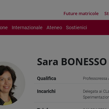
Future matricole
St
ione
Internazionale
Ateneo
Sostienici
Sara BONESSO
Qualifica
Professoressa 
Incarichi
Delegata ai CLa
Sperimentazioni