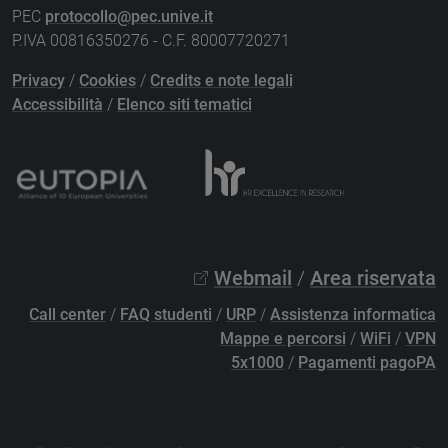
PEC
protocollo@pec.unive.it
P.IVA 00816350276 - C.F. 80007720271
Privacy
/
Cookies
/
Credits e note legali
Accessibilità
/
Elenco siti tematici
Webmail
/
Area riservata
Call center
/
FAQ studenti
/
URP
/
Assistenza informatica
Mappe e percorsi
/
WiFi
/
VPN
5x1000
/
Pagamenti pagoPA