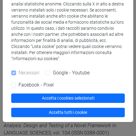
analisi statistiche anonime. Cliccando sulla X in alto a destra
2025, Articolo su rivista -
Scheda ARCA: 10278/5100467
verranno installati solo i cookie necessari. Se acconsenti,
verranno installati anche altri cookie che abilitano le
funzionalità dei social media e forniscono statistiche sul loro
Brombal, Daniele; Foggin, Marc; Pearson, Kelli Rose; Del
utilizzo. In questo caso, i dati raccolti saranno condivisi
Bene, Daniela; Cui, Mengmeng; Moriggi, Angela; Razmkhah,
anche con i nostri partner, che potrebbero associarli ad altre
Ali; Wainwright, Anna Lora; Peterson, Catrin; Kolipaka,
informazioni per finalità di analisi, di pubblicità, ecc.
Cliccando “Lista cookie” potrai vedere quali cookie verranno
Shekhar; Tritto, Angela; Owiti, Julius; Okyere-Manu, Beatrice
installati. Per ottenere maggiori informazioni consulta
Life beyond the checklist: Revitalizing the potential of
“Informazioni sui cookies”.
environmental impact assessments through co-creation
in
ENVIRONMENTAL IMPACT ASSESSMENT REVIEW, vol. 118
Necessari
Google - Youtube
(ISSN 0195-9255)
DOI
2025, Articolo su rivista -
Scheda ARCA:
Facebook - Pixel
10278/5107887
Accetta i cookies selezionati
Daniele Brombal, Sergio Conti, Pui Yiu Szeto
Lexical
Accetta tutti i cookie
Indicators for Chinese Language Ecological Discourse
Analysis: Design and Testing of a Novel Framework
in
LANGUAGE SCIENCES, vol. 104 (ISSN 0388-0001)