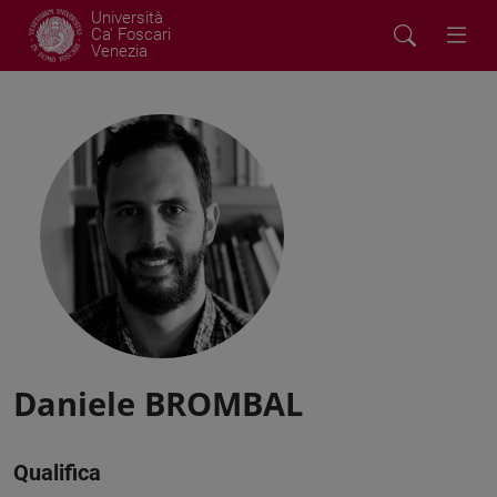
Università
Ca' Foscari
Venezia
Daniele BROMBAL
Qualifica