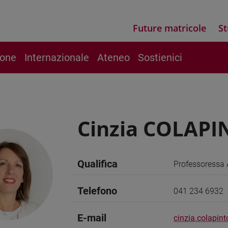
Future matricole
St
ione
Internazionale
Ateneo
Sostienici
Cinzia COLAPI
Qualifica
Professoressa 
Telefono
041 234 6932
E-mail
cinzia.colapint