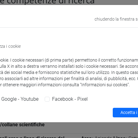
à e competenze di ricerca
azioni generali
chiudendo la finestra 
e Scientifico Disciplinare (SSD)
Economia e gestione dell
zza i cookie
erenza
ookie. I cookie necessari (di prima parte) permettono il corretto funzionamen
eografiche in cui si applica
Internazionale: Europa, Es
la X in alto a destra verranno installati solo i cookie necessari. Se accons
lentemente l'esperienza di
tà dei social media e forniscono statistiche sul loro utilizzo. In questo cas
o associarli ad altre informazioni per finalità di analisi, di pubblicità, ecc
a
er ottenere maggiori informazioni consulta “Informazioni sui cookies”.
e conosciute
inglese
(scritto: avanzato 
Google - Youtube
Facebook - Pixel
Francese
(scritto: interme
Accetta i
ipazione a comitati editoriali di
International Journal of
e/collane scientifiche