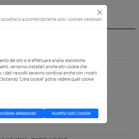
si accettano automaticamente solo i cookies necessari
e imprese [ECON-07/A]
to del sito e di effettuare analisi statistiche
tremo Oriente
enti, verranno installati anche altri cookie che
o, i dati raccolti saranno condivisi anche con i nostri
. Cliccando “Lista cookie” potrai vedere quali cookie
parlato: avanzato)
dio parlato: avanzato)
 cookies selezionati
Accetta tutti i cookie
 Business Research and Management