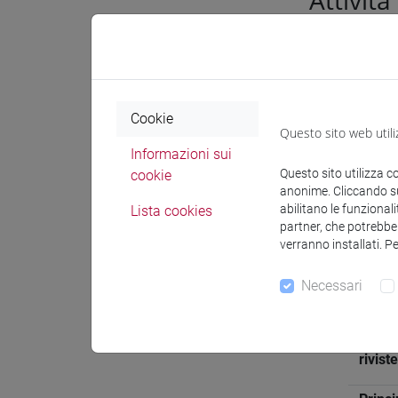
Attivit
Inform
Cookie
Settor
Questo sito web utili
di aff
Informazioni sui
Questo sito utilizza c
cookie
Aree g
anonime. Cliccando sul
preva
abilitano le funzionali
Lista cookies
partner, che potrebber
ricerc
verranno installati. P
Lingu
Necessari
Partec
rivist