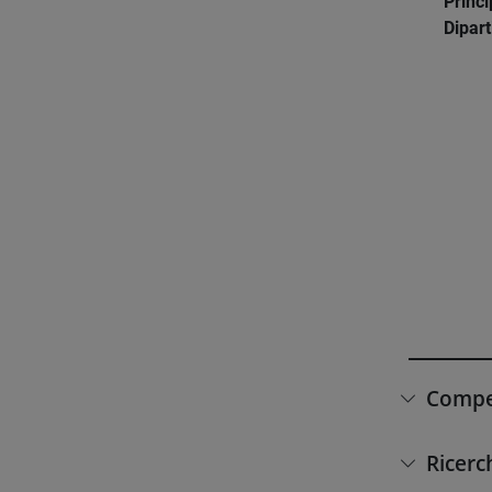
Princi
Dipar
Compet
Ricerc