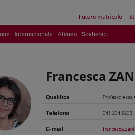
Future matricole
St
ione
Internazionale
Ateneo
Sostienici
Francesca ZA
Qualifica
Professoressa 
Telefono
041 234 9233
E-mail
francesca.zant