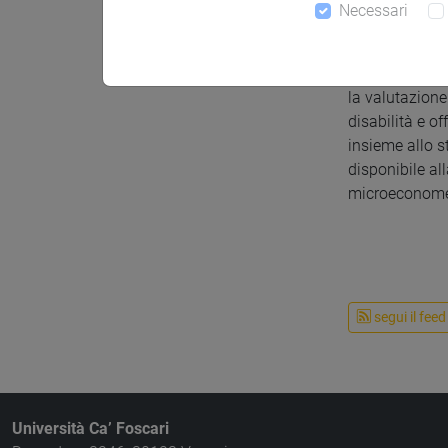
Orario di ric
Necessari
Giovedì, ore 1
Supervisione 
Supervisiono t
la valutazione
disabilità e o
insieme allo s
disponibile al
microeconome
segui il feed
Università Ca’ Foscari