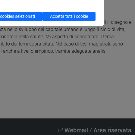
llo studio A.137 a San Giobbe.
 cookies selezionati
Accetta tutti i cookie
la Salute e del Lavoro. In particolare, su temi quali il disegno e
za nello sviluppo del capitale umano e lungo il ciclo di vita;
 economia della salute. Mi aspetto di concordare il tema
bito dei temi sopra citati. Nel caso di tesi magistrali, sono
si anche a livello empirico, tramite adeguate analisi
Webmail
/
Area riservata