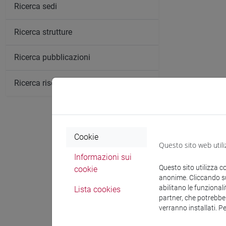
Ricerca sedi
Ricerca strutture
Ricerca pubblicazioni
Ricerca risorse bibliografiche
Cookie
Questo sito web utili
Comunica
Informazioni sui
Questo sito utilizza c
cookie
anonime. Cliccando sul
abilitano le funzionali
Lista cookies
Ricevi
partner, che potrebber
verranno installati. P