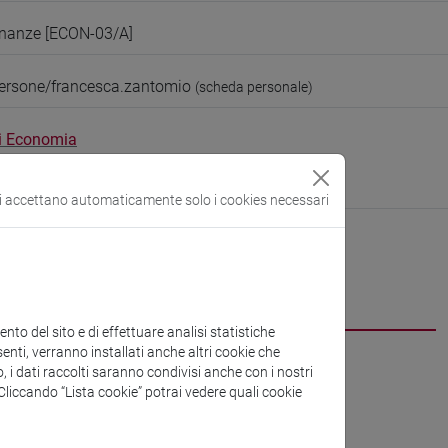
finanze [ECON-03/A]
persone/francesca.zantomio
(scheda personale)
di Economia
ura:
https://www.unive.it/dip.economia
be
si accettano automaticamente solo i cookies necessari
CV
cfNEWS
to del sito e di effettuare analisi statistiche
enti, verranno installati anche altri cookie che
o, i dati raccolti saranno condivisi anche con i nostri
. Cliccando “Lista cookie” potrai vedere quali cookie