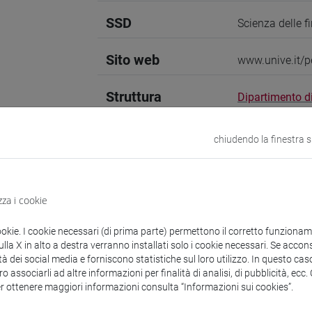
SSD
Scienza delle 
Sito web
www.unive.it/
Struttura
Dipartimento 
Sito web strutt
Sede:
San Giob
chiudendo la finestra 
zza i cookie
zioni
Didattica
Ricerca
Pubblicazioni
ookie. I cookie necessari (di prima parte) permettono il corretto funzionamen
la X in alto a destra verranno installati solo i cookie necessari. Se accons
tà dei social media e forniscono statistiche sul loro utilizzo. In questo cas
mento
o associarli ad altre informazioni per finalità di analisi, di pubblicità, ecc
er ottenere maggiori informazioni consulta “Informazioni sui cookies”.