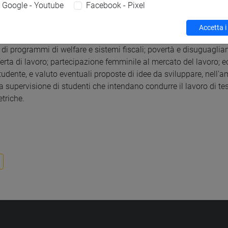
evimento
Google - Youtube
Facebook - Pixel
1.00 (previa prenotazione via e-mail). Il ricevimento si svolge ne
di Tesi
Accetta i
esi triennali e magistrali negli ambiti dell'Economia Pubblica, del
 di programmi di welfare e sistemi fiscali; povertà e disuguaglian
fferta di lavoro; partecipazione femminile al mercato del lavoro;
tudente, e valuto eventuali proposte di idee da sviluppare, nell'am
la supervisione di studenti che intendano condurre il lavoro di te
triche.