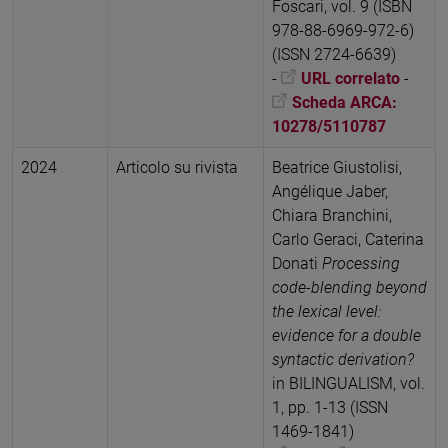
Foscari, vol. 9 (ISBN
978-88-6969-972-6)
(ISSN 2724-6639)
-
URL correlato
-
Scheda ARCA:
10278/5110787
2024
Articolo su rivista
Beatrice Giustolisi,
Angélique Jaber,
Chiara Branchini,
Carlo Geraci, Caterina
Donati
Processing
code-blending beyond
the lexical level:
evidence for a double
syntactic derivation?
in BILINGUALISM, vol.
1, pp. 1-13 (ISSN
1469-1841)