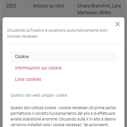
2025
Articolo su libro
Chiara Branchini, Lara
Mantovan, Mirko
Pasquotto
La
formazione sulla
chiudendo la finestra si accettano automaticamente solo i
lingua dei segni
cookies necessari
italiana all’Università
Ca’ Foscari Venezia
,
LIS e sordità a scuola
Cookie
e nelle università
italiane. La
Informazioni sui cookie
prospettiva
Lista cookies
linguistica, educativa
e civica, Udine, Forum
Editrice Universitaria
Questo sito web utilizza i cookie
Udinese, pp. 49-67
(ISBN 978-88-3283-
Questo sito utilizza cookie. I cookie necessari (di prima parte)
permettono il corretto funzionamento del sito e di effettuare
477-2)
analisi statistiche anonime. Cliccando sulla X in alto a destra
-
URL correlato
-
verranno installati solo i cookie necessari. Se acconsenti,