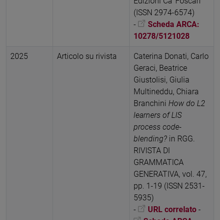
Edizioni Ca' Foscari
(ISSN 2974-6574)
-
Scheda ARCA:
10278/5121028
2025
Articolo su rivista
Caterina Donati, Carlo
Geraci, Beatrice
Giustolisi, Giulia
Multineddu, Chiara
Branchini
How do L2
learners of LIS
process code-
blending?
in RGG.
RIVISTA DI
GRAMMATICA
GENERATIVA, vol. 47,
pp. 1-19 (ISSN 2531-
5935)
-
URL correlato
-