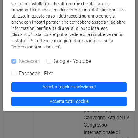
Scheda ARCA:
verranno installati anche altri cookie che abilitano le
10278/5067161
funzionalità dei social media e forniscono statistiche sul loro
utilizzo. In questo caso, i dati raccolti saranno condivisi
2025
Articolo in Atti di
Chiara Branchini,
anche con i nostri partner, che potrebbero associarli ad altre
convegno
Caterina Donati, Carlo
informazioni per finalità di analisi, di pubblicità, ecc.
Cliccando “Lista cookie” potrai vedere quali cookie verranno
Geraci, Beatrice
installati. Per ottenere maggiori informazioni consulta
Giustolisi
Code-
“Informazioni sui cookies”.
blending nei bilingui
bimodali: un caso di
Necessari
Google - Youtube
continuum tra
modalità parlata e
Facebook - Pixel
segnata
, Continuo e
Accetta i cookies selezionati
discreto nelle scienze
del linguaggio,
Accetta tutti i cookie
Milano, Officina 21,
pp. 177-192,
Convegno: Atti del LVI
Congresso
Internazionale di