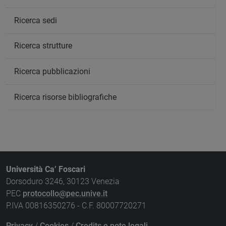
Ricerca sedi
Ricerca strutture
Ricerca pubblicazioni
Ricerca risorse bibliografiche
Università Ca’ Foscari
Dorsoduro 3246, 30123 Venezia
PEC
protocollo@pec.unive.it
P.IVA 00816350276 - C.F. 80007720271
Privacy
/
Cookies
/
Credits e note legali