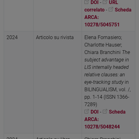
DOI
-
URL
correlato
-
Scheda
ARCA:
10278/5045751
2024
Articolo su rivista
Elena Fornasiero;
Charlotte Hauser;
Chiara Branchini
The
subject advantage in
LIS internally headed
relative clauses: an
eye-tracking study
in
BILINGUALISM, vol. /,
pp. 1-14 (ISSN 1366-
7289)
DOI
-
Scheda
ARCA:
10278/5048244