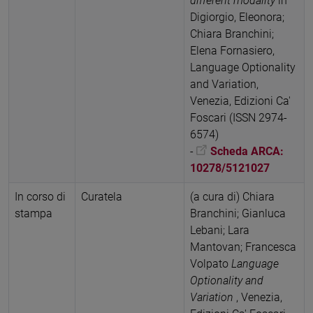
different modality
in
Digiorgio, Eleonora;
Chiara Branchini;
Elena Fornasiero,
Language Optionality
and Variation,
Venezia, Edizioni Ca'
Foscari (ISSN 2974-
6574)
-
Scheda ARCA:
10278/5121027
In corso di
Curatela
(a cura di) Chiara
stampa
Branchini; Gianluca
Lebani; Lara
Mantovan; Francesca
Volpato
Language
Optionality and
Variation
, Venezia,