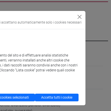
si accettano automaticamente solo i cookies necessari
[GLOT-01/A]
to del sito e di effettuare analisi statistiche
enti, verranno installati anche altri cookie che
o, i dati raccolti saranno condivisi anche con i nostri
erica Settentrionale
. Cliccando “Lista cookie” potrai vedere quali cookie
gua parlato: madrelingua)
 cookies selezionati
Accetta tutti i cookie
parlato: avanzato)
critto: avanzato parlato: avanzato)
 parlato: avanzato)