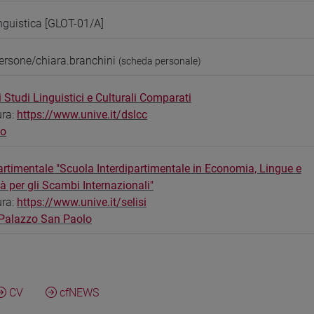
inguistica [GLOT-01/A]
ersone/chiara.branchini
(scheda personale)
 Studi Linguistici e Culturali Comparati
ura:
https://www.unive.it/dslcc
bo
artimentale "Scuola Interdipartimentale in Economia, Lingue e
tà per gli Scambi Internazionali"
ura:
https://www.unive.it/selisi
 Palazzo San Paolo
CV
cfNEWS