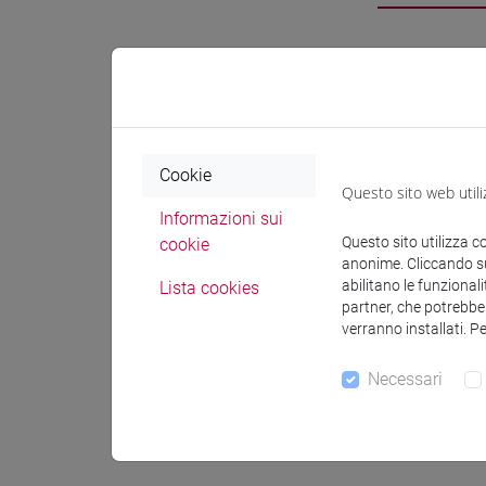
Attivit
Inform
Cookie
Questo sito web utili
Informazioni sui
Settor
Questo sito utilizza c
cookie
di aff
anonime. Cliccando sul
abilitano le funzionali
Lista cookies
Aree g
partner, che potrebber
verranno installati. P
preva
ricerc
Necessari
Lingu