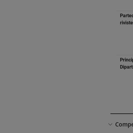
Partec
rivist
Princi
Dipar
Compet