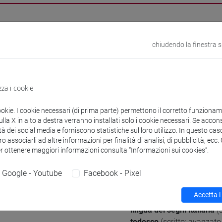
à e competenze di ricerca
chiudendo la finestra 
azioni generali
zza i cookie
e Scientifico Disciplinare (SSD)
Glottologia e linguistica 
ookie. I cookie necessari (di prima parte) permettono il corretto funzionamen
erenza
la X in alto a destra verranno installati solo i cookie necessari. Se accons
tà dei social media e forniscono statistiche sul loro utilizzo. In questo cas
eografiche in cui si applica
Internazionale: Europa, Am
o associarli ad altre informazioni per finalità di analisi, di pubblicità, ecc
er ottenere maggiori informazioni consulta “Informazioni sui cookies”.
lentemente l'esperienza di
a
Google - Youtube
Facebook - Pixel
e conosciute
italiano
(scritto: madrelin
Accetta i
inglese
(scritto: avanzato 
lingua dei segni italiana
(s
tedesco
(scritto: avanzato