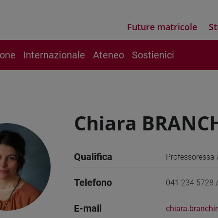
Future matricole
St
ione
Internazionale
Ateneo
Sostienici
Chiara BRANC
Qualifica
Professoressa 
Telefono
041 234 5728 
E-mail
chiara.branchi