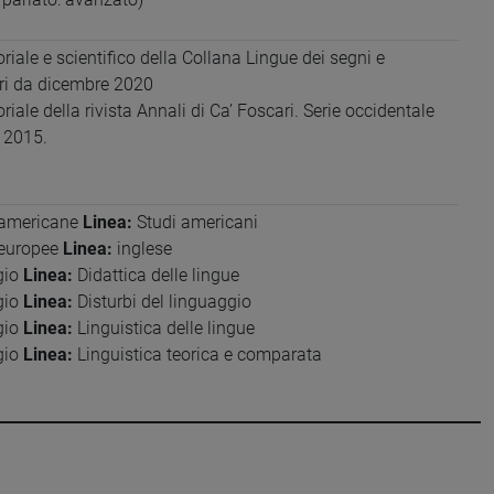
iale e scientifico della Collana Lingue dei segni e
ari da dicembre 2020
ale della rivista Annali di Ca’ Foscari. Serie occidentale
l 2015.
e americane
Linea:
Studi americani
 europee
Linea:
inglese
gio
Linea:
Didattica delle lingue
gio
Linea:
Disturbi del linguaggio
gio
Linea:
Linguistica delle lingue
gio
Linea:
Linguistica teorica e comparata