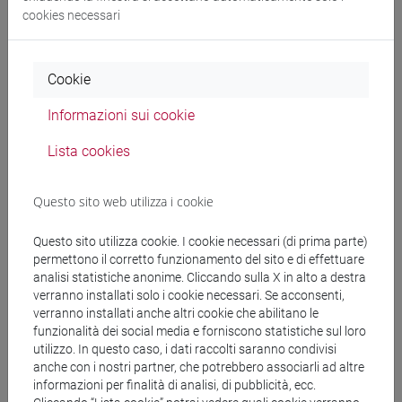
cookies necessari
Cerca nel sito
Cookie
Ricerca persone
Informazioni sui cookie
Ricerca insegnamenti
Lista cookies
Ricerca aule
Questo sito web utilizza i cookie
Ricerca sedi
Questo sito utilizza cookie. I cookie necessari (di prima parte)
permettono il corretto funzionamento del sito e di effettuare
analisi statistiche anonime. Cliccando sulla X in alto a destra
Ricerca strutture
verranno installati solo i cookie necessari. Se acconsenti,
verranno installati anche altri cookie che abilitano le
Ricerca pubblicazioni
funzionalità dei social media e forniscono statistiche sul loro
utilizzo. In questo caso, i dati raccolti saranno condivisi
anche con i nostri partner, che potrebbero associarli ad altre
Ricerca risorse bibliografiche
informazioni per finalità di analisi, di pubblicità, ecc.