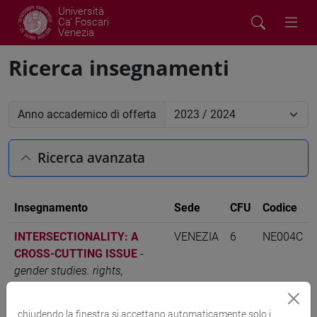
Università
Ca' Foscari
Venezia
Ricerca insegnamenti
Anno accademico di offerta
Ricerca avanzata
Insegnamento
Sede
CFU
Codice
INTERSECTIONALITY: A
VENEZIA
6
NE004C
CROSS-CUTTING ISSUE
-
gender studies. rights,
identities and social relations
[NE04]
chiudendo la finestra si accettano automaticamente solo i