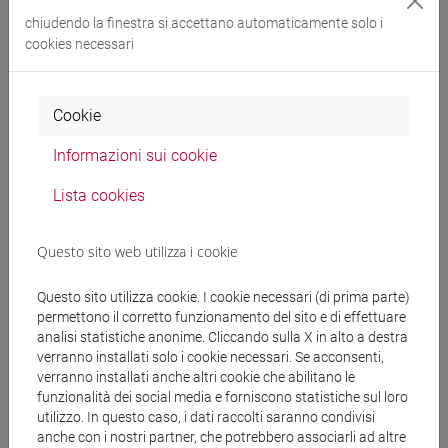
INTERNATIONAL ACCOUNTING - 2 Cognomi L-Z
chiudendo la finestra si accettano automaticamente solo i
[ET0078]
(6 su 12 cfu) - VENEZIA - GIANFELICI Cristina
cookies necessari
INTERNATIONAL HUMAN RESOURCE
MANAGEMENT ORGANIZATION [EM6047]
(6 cfu) -
Cookie
VENEZIA - PONTIGGIA Andrea
Informazioni sui cookie
insegnamenti: altri 14 risultati
Lista cookies
Questo sito web utilizza i cookie
International Management [EMR18]
- (laurea
magistrale)
Questo sito utilizza cookie. I cookie necessari (di prima parte)
permettono il corretto funzionamento del sito e di effettuare
International Management [EM18]
- (laurea
analisi statistiche anonime. Cliccando sulla X in alto a destra
magistrale)
verranno installati solo i cookie necessari. Se acconsenti,
verranno installati anche altri cookie che abilitano le
funzionalità dei social media e forniscono statistiche sul loro
utilizzo. In questo caso, i dati raccolti saranno condivisi
anche con i nostri partner, che potrebbero associarli ad altre