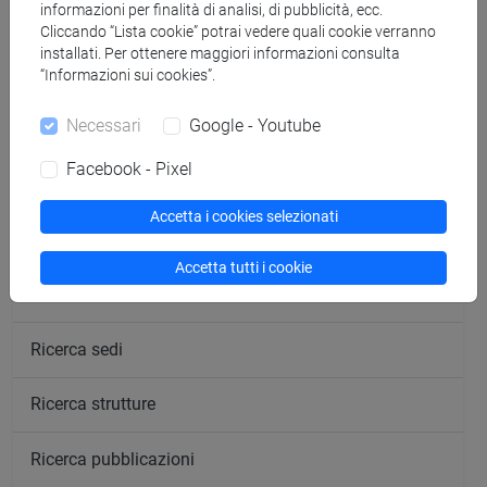
informazioni per finalità di analisi, di pubblicità, ecc.
Trovati su unive.it
Cliccando “Lista cookie” potrai vedere quali cookie verranno
installati. Per ottenere maggiori informazioni consulta
“Informazioni sui cookies”.
Necessari
Google - Youtube
Cerca nel sito
Facebook - Pixel
Ricerca persone
Accetta i cookies selezionati
Ricerca insegnamenti
Accetta tutti i cookie
Ricerca aule
Ricerca sedi
Ricerca strutture
Ricerca pubblicazioni