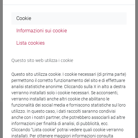
Internazionale
Cookie
Verbali
Informazioni sui cookie
Sostenibilità
Lista cookies
Lavora con noi
Questo sito web utilizza i cookie
Questo sito utilizza cookie. I cookie necessari (di prima parte)
Last update: 31/07/2026
permettono il corretto funzionamento del sito e di effettuare
analisi statistiche anonime. Cliccando sulla X in alto a destra
verranno installati solo i cookie necessari. Se acconsenti,
verranno installati anche altri cookie che abilitano le
funzionalità dei social media e forniscono statistiche sul loro
utilizzo. In questo caso, i dati raccolti saranno condivisi
anche con i nostri partner, che potrebbero associarli ad altre
Scuola in Economia, Lingue e
informazioni per finalità di analisi, di pubblicità, ecc.
Imprenditorialità per gli Scambi
Cliccando “Lista cookie” potrai vedere quali cookie verranno
installati. Per ottenere maggiori informazioni consulta
Internazionali