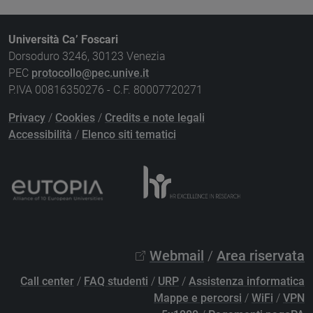
Università Ca’ Foscari
Dorsoduro 3246, 30123 Venezia
PEC
protocollo@pec.unive.it
P.IVA 00816350276 - C.F. 80007720271
Privacy
/
Cookies
/
Credits e note legali
Accessibilità
/
Elenco siti tematici
Webmail
/
Area riservata
Call center
/
FAQ studenti
/
URP
/
Assistenza informatica
Mappe e percorsi
/
WiFi
/
VPN