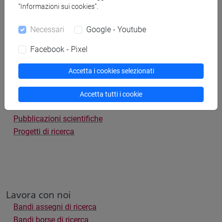
“Informazioni sui cookies”.
Palazzo San Paolo
Riviera Santa Margherita 76, 31100 Treviso
Necessari
Google - Youtube
PEC
protocollo@pec.unive.it
Facebook - Pixel
Accetta i cookies selezionati
SELISI in breve
Direzione, corpo docente, personale
Accetta tutti i cookie
Verbali
Pubblicazioni scientifiche
Progetti di ricerca
Lavora con noi
Bandi assegni di ricerca
Bandi borse di ricerca