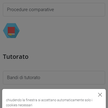
Procedure comparative
Tutorato
Bandi di tutorato
chiudendo la finestra si accettano automaticamente solo i
Direzione, corpo docente, personale
cookies necessari