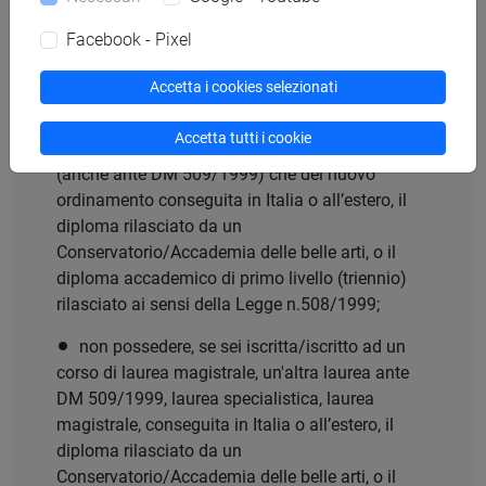
aver svolto correttamente ed entro le
Facebook - Pixel
scadenze la procedura descritta in precedenza ai
punti 1,2,3;
Accetta i cookies selezionati
non possedere, se sei iscritta/iscritto ad un
Accetta tutti i cookie
corso di laurea, un'altra laurea, sia del vecchio
(anche ante DM 509/1999) che del nuovo
ordinamento conseguita in Italia o all’estero, il
diploma rilasciato da un
Conservatorio/Accademia delle belle arti, o il
diploma accademico di primo livello (triennio)
rilasciato ai sensi della Legge n.508/1999;
non possedere, se sei iscritta/iscritto ad un
corso di laurea magistrale, un'altra laurea ante
DM 509/1999, laurea specialistica, laurea
magistrale, conseguita in Italia o all’estero, il
diploma rilasciato da un
Conservatorio/Accademia delle belle arti, o il