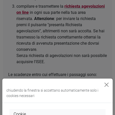
compilare e trasmettere la
richiesta agevolazioni
on line
in ogni sua parte nella tua area
riservata.
Attenzione
: per inviare la richiesta
premi il pulsante "presenta Richiesta
agevolazioni", altrimenti non sarà accolta. Se hai
trasmesso la richiesta correttamente otterrai la
ricevuta di avvenuta presentazione che dovrai
conservare.
Senza richiesta di agevolazioni non sarà possibile
acquisire l'ISEE.
Le scadenze entro cui effettuare i passaggi sono:
Per
tutte le studentesse/gli studenti
: tutti i
chiudendo la finestra si accettano automaticamente solo i
passaggi senza mora entro il
30 settembre
cookies necessari
2024,
oppure con mora versando la
prima rata
per l'iscrizione all'a.a. 2024/2025 entro il
10
dicembre 2024
e facendo la presentazione
Cookie