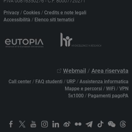
P.IVA 00816350276 - C.F. 80007720271
Privacy
/
Cookies
/
Credits e note legali
Accessibilità
/
Elenco siti tematici
Webmail
/
Area riservata
Call center
/
FAQ studenti
/
URP
/
Assistenza informatica
Mappe e percorsi
/
WiFi
/
VPN
5x1000
/
Pagamenti pagoPA