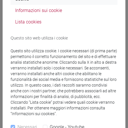
dell'
attestazione ISEE 2024
e la trasmissione
della
richiesta di agevolazioni
con mora di 50,00
Informazioni sui cookie
Euro entro il
17 dicembre 2024
;
Lista cookies
Per
studentesse/studenti che si
trasferiscono da altri atenei
: tutti i passaggi
Questo sito web utilizza i cookie
sopra descritti senza mora entro il
17 dicembre
2024
;
Questo sito utilizza cookie. I cookie necessari (di prima parte)
permettono il corretto funzionamento del sito e di effettuare
Per
studentesse/studenti formalmente
analisi statistiche anonime. Cliccando sulla X in alto a destra
rinunciatarie/rinunciatari alla domanda di
verranno installati solo i cookie necessari. Se acconsenti,
laurea
nella sessione straordinaria: tutti i
verranno installati anche altri cookie che abilitano le
passaggi sopra descritti senza mora entro il
31
funzionalità dei social media e forniscono statistiche sul loro
utilizzo. In questo caso, i dati raccolti saranno condivisi
marzo 2025
;
anche con i nostri partner, che potrebbero associarli ad altre
informazioni per finalità di analisi, di pubblicità, ecc.
Requisiti
Cliccando “Lista cookie” potrai vedere quali cookie verranno
installati. Per ottenere maggiori informazioni consulta
“Informazioni sui cookies”.
Per usufruire del suddetto regime contributivo dovrai
necessariamente:
Necessari
Google - Youtube