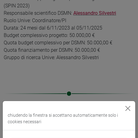
(SPIN 2023)
Responsabile scientifico DSMN:
Alessandro Silvestri
Ruolo Unive: Coordinatore/PI
Durata: 24 mesi dal 6/11/2023 al 05/11/2025
Budget complessivo progetto: 50.000,00 €
Quota budget complessivo per DSMN: 50.000,00 €
Quota finanziamento per DSMN: 50.000,00 €
Gruppo di ricerca Unive: Alessandro Silvestri
Progetti conclusi
chiudendo la finestra si accettano automaticamente solo i
cookies necessari
Elenco progetti conclusi - finanziamenti
430 K
di Ateneo