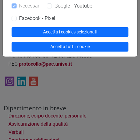
Necessari
Google - Youtube
Dipartimento di Scienze Molecolari e
Facebook - Pixel
Nanosistemi
Accetta i cookies selezionati
Accetta tutti i cookie
Campus Scientifico
Via Torino 155, 30172 Venezia Mestre
PEC
protocollo@pec.unive.it
Dipartimento in breve
Direzione, corpo docente, personale
Assicurazione della qualità
Verbali