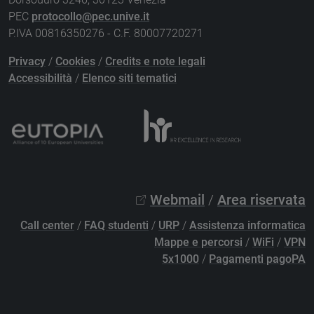
PEC
protocollo@pec.unive.it
P.IVA 00816350276 - C.F. 80007720271
Privacy
/
Cookies
/
Credits e note legali
Accessibilità
/
Elenco siti tematici
Webmail
/
Area riservata
Call center
/
FAQ studenti
/
URP
/
Assistenza informatica
Mappe e percorsi
/
WiFi
/
VPN
5x1000
/
Pagamenti pagoPA