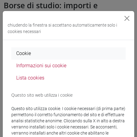
Borse di studio: importi e
caratteristiche
chiudendo la finestra si accettano automaticamente solo i
Per incentivare la partecipazione al programma è prevista
cookies necessari
l'erogazione di borse di studio, finanziate dal Fondo per
l’Erasmus italiano, per un importo massimo di
600,00 Euro
mensili
per ciascuna studentessa o ciascuno studente
Cookie
selezionata/selezionato secondo le modalità previste dal
Informazioni sui cookie
Bando di selezione.
Lista cookies
Se intendi concorrere all’assegnazione della borsa di studio,
devi avere anche una attestazione
ISEE 2026
valevole per le
Questo sito web utilizza i cookie
prestazioni agevolate per il diritto allo studio in tuo favore di
importo
inferiore a 50.000,00 Euro
, la cui DSU abbia data
Questo sito utilizza cookie. I cookie necessari (di prima parte)
entro la scadenza del Bando. L’Ateneo acquisirà
permettono il corretto funzionamento del sito e di effettuare
autonomamente i dati dell’attestazione ISEE previo
analisi statistiche anonime. Cliccando sulla X in alto a destra
consenso che fornirai in fase di compilazione del modulo di
verranno installati solo i cookie necessari. Se acconsenti,
verranno installati anche altri cookie che abilitano le
partecipazione.