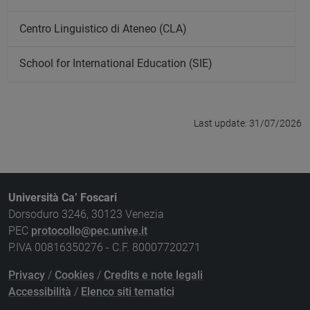
Centro Linguistico di Ateneo (CLA)
School for International Education (SIE)
Last update: 31/07/2026
Università Ca’ Foscari
Dorsoduro 3246, 30123 Venezia
PEC
protocollo@pec.unive.it
P.IVA 00816350276 - C.F. 80007720271
Privacy
/
Cookies
/
Credits e note legali
Accessibilità
/
Elenco siti tematici