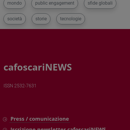
mondo
public engagement
sfide globali
società
storie
tecnologie
cafoscariNEWS
ISSN 2532-7631
Press / comunicazione
Iscrizione newsletter cafoscariNEWS