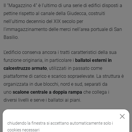
Il “Magazzino 4” è l’ultimo di una serie di edifici disposti a
pettine rispetto al canale della Giudecca, costruiti
nell’ultimo decennio del XIX secolo per
l’immagazzinamento delle merci nell’area portuale di San
Basilio.
L’edificio conserva ancora i tratti caratteristici della sua
funzione originaria, in particolare i
ballatoi esterni in
calcestruzzo armato
, utilizzati in passato come
piattaforme di carico e scarico sopraelevate. La struttura è
organizzata in due blocchi, nord e sud, separati da
uno
scalone centrale a doppia rampa
che collega i
diversi livelli e serve i ballatoi ai piani.
L’intervento di ristrutturazione ha puntato a
preservare il
carattere industriale del fabbricato
, mantenendo la
chiudendo la finestra si accettano automaticamente solo i
cookies necessari
continuità tipologica con i magazzini adiacenti. Il