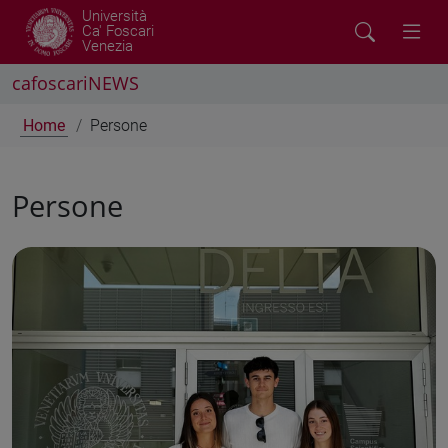
Università
Ca' Foscari
Venezia
cafoscariNEWS
Home
Persone
Persone