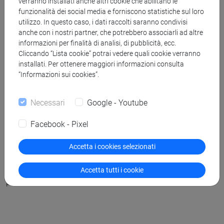
verranno installati anche altri cookie che abilitano le
funzionalità dei social media e forniscono statistiche sul loro
utilizzo. In questo caso, i dati raccolti saranno condivisi
anche con i nostri partner, che potrebbero associarli ad altre
Intervista a Beatrice Masini: da Harry
informazioni per finalità di analisi, di pubblicità, ecc.
Potter alla direzione editoriale di
Cliccando “Lista cookie” potrai vedere quali cookie verranno
installati. Per ottenere maggiori informazioni consulta
Bompiani
“Informazioni sui cookies”.
In occasione della cerimonia di chiusura del
Collegio
Necessari
Google - Youtube
Internazionale di Ca' Foscari
, svoltasi il 23 giugno 2026 al
Facebook - Pixel
Polo di San Basilio, abbiamo intervistato Beatrice Masini.
Nota al grande pubblico come traduttrice di Harry Potter in
Accetta i cookies selezionati
Italia, Masini è oggi la direttrice editoriale della storica casa
editrice Bompiani, oltre a essere una figura di spicco nel
Accetta tutti i cookie
panorama letterario italiano.