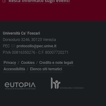
Resta informato sugli eventi
Università Ca’ Foscari
Dorsoduro 3246, 30123 Venezia
PEC
protocollo@pec.unive.it
P.IVA 00816350276 - C.F. 80007720271
Privacy
/
Cookies
/
Credits e note legali
Accessibilità
/
Elenco siti tematici