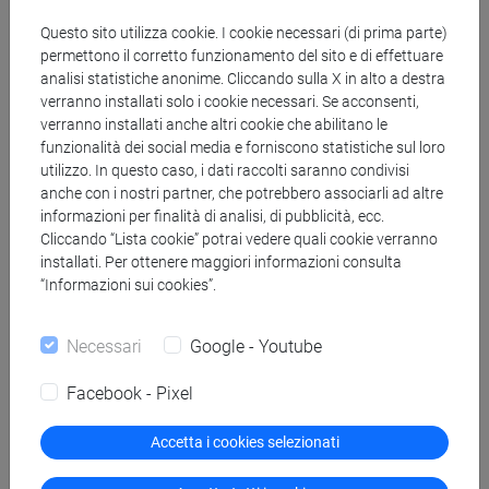
Questo sito utilizza cookie. I cookie necessari (di prima parte)
permettono il corretto funzionamento del sito e di effettuare
analisi statistiche anonime. Cliccando sulla X in alto a destra
verranno installati solo i cookie necessari. Se acconsenti,
Buon compleanno Art Night Venezia!
verranno installati anche altri cookie che abilitano le
funzionalità dei social media e forniscono statistiche sul loro
Sabato 20 giugno la notte bianca
utilizzo. In questo caso, i dati raccolti saranno condivisi
anche con i nostri partner, che potrebbero associarli ad altre
dell'arte veneziana festeggia 15 anni
informazioni per finalità di analisi, di pubblicità, ecc.
Cliccando “Lista cookie” potrai vedere quali cookie verranno
installati. Per ottenere maggiori informazioni consulta
In programma 223 eventi per 142 sedi. L’inaugurazione alle
“Informazioni sui cookies”.
18.00 nel cortile dell’Ateneo, tra gli appuntamenti più attesi
la performance di Vinicio Capossela e la partecipazione di
Necessari
Google - Youtube
Lena Herzog
Facebook - Pixel
Accetta i cookies selezionati