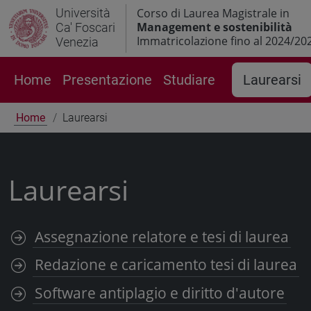
Università
Corso di Laurea Magistrale in
Management e sostenibilità
Ca' Foscari
Immatricolazione fino al 2024/20
Venezia
Home
Presentazione
Studiare
Laurearsi
Home
Laurearsi
Laurearsi
Assegnazione relatore e tesi di laurea
Redazione e caricamento tesi di laurea
Software antiplagio e diritto d'autore