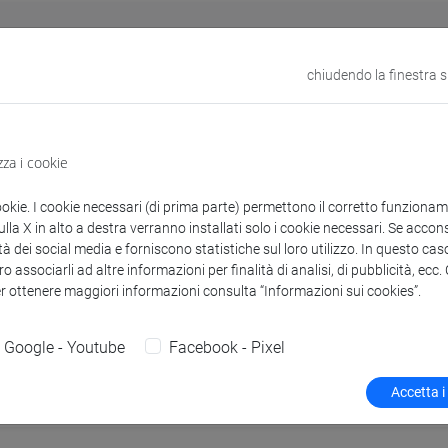
Procedura di Ateneo
chiudendo la finestra 
a presentazione della domanda di laurea
zza i cookie
ookie. I cookie necessari (di prima parte) permettono il corretto funzionamen
tunnale;
la X in alto a destra verranno installati solo i cookie necessari. Se accons
aordinaria;
tà dei social media e forniscono statistiche sul loro utilizzo. In questo cas
o associarli ad altre informazioni per finalità di analisi, di pubblicità, ecc
i
er ottenere maggiori informazioni consulta “Informazioni sui cookies”.
100 euro
per la sessione straordinaria.
Prova finale: scaden
Google - Youtube
Facebook - Pixel
Accetta i