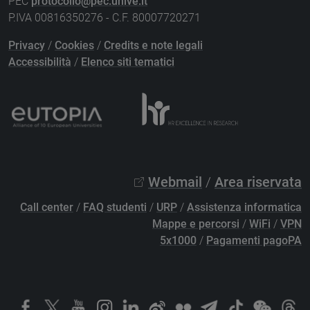
PEC
protocollo@pec.unive.it
P.IVA 00816350276 - C.F. 80007720271
Privacy
/
Cookies
/
Credits e note legali
Accessibilità
/
Elenco siti tematici
Webmail
/
Area riservata
Call center
/
FAQ studenti
/
URP
/
Assistenza informatica
Mappe e percorsi
/
WiFi
/
VPN
5x1000
/
Pagamenti pagoPA