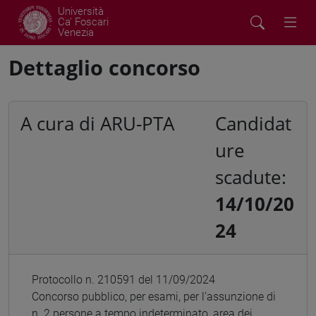
Università
Ca' Foscari
Venezia
Dettaglio concorso
A cura di ARU-PTA
Candidat
ure
scadute:
14/10/20
24
Protocollo n. 210591 del 11/09/2024
Concorso pubblico, per esami, per l’assunzione di
n. 2 persone a tempo indeterminato, area dei