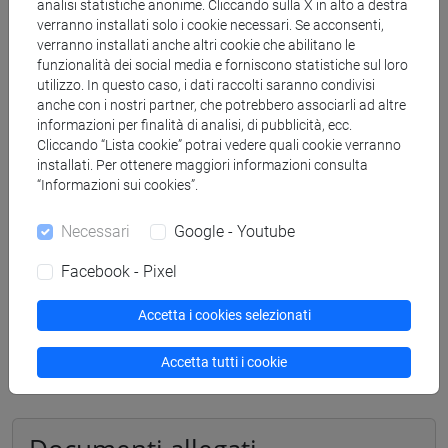
analisi statistiche anonime. Cliccando sulla X in alto a destra
verranno installati solo i cookie necessari. Se acconsenti,
Per informazioni:
verranno installati anche altri cookie che abilitano le
funzionalità dei social media e forniscono statistiche sul loro
tel: 041 2348208 email: pta.concorsi@unive.it
utilizzo. In questo caso, i dati raccolti saranno condivisi
anche con i nostri partner, che potrebbero associarli ad altre
Note:
informazioni per finalità di analisi, di pubblicità, ecc.
I cittadini comunitari non residenti in Italia, che
Cliccando “Lista cookie” potrai vedere quali cookie verranno
non possono richiedere lo SPID, possono mandare
installati. Per ottenere maggiori informazioni consulta
“Informazioni sui cookies”.
una email di richiesta di accesso alla domanda
online a pta.concorsi@unive.it, allegando copia del
Necessari
Google - Youtube
documento di identità valido e l’autocertificazione
- allegato B
Facebook - Pixel
La graduatoria potrà essere utilizzata per altre
Accetta i cookies selezionati
assunzioni in base alle esigenze dell’Ateneo
Accetta tutti i cookie