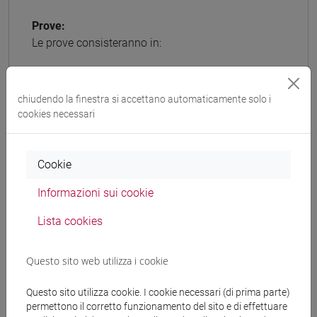
Prove:
Le prove consisteranno in:
- PROVA SCRITTA: lunedì 11 novembre 2024
- COMUNICAZIONE ESITI: entro il 19 novembre
chiudendo la finestra si accettano automaticamente solo i
2024
cookies necessari
- PROVA ORALE: mercoledì 27 e/o giovedì 28
novembre 2024
Cookie
Eventuali modifiche o rinvio del calendario: giovedì
Informazioni sui cookie
31 ottobre 2024
Lista cookies
Stato concorso:
Concluso
Questo sito web utilizza i cookie
Avviso emanazione bando pubblicato su:
Questo sito utilizza cookie. I cookie necessari (di prima parte)
Albo on line di Ateneo, G.U. IV serie speciale n. 74
permettono il corretto funzionamento del sito e di effettuare
del 13/09/2024 e Portale di Reclutamento InPA