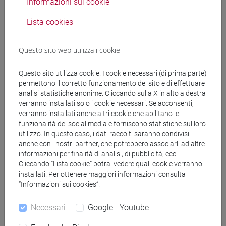
Informazioni sui cookie
master o addirittura un dottorato di ricerca a seconda della
posizione. La maggior parte degli ingegneri laser ha
Lista cookies
esperienza nel campo dello sviluppo di prodotti laser, della
ricerca applicata al laser o della modellazione di laser a
Questo sito web utilizza i cookie
stato solido in un contesto industriale o produttivo.
Questo sito utilizza cookie. I cookie necessari (di prima parte)
Note:
permettono il corretto funzionamento del sito e di effettuare
I laureati in Ingegneria Fisica, previo superamento
analisi statistiche anonime. Cliccando sulla X in alto a destra
dell’Esame di Stato, possono iscriversi all’Albo dell’Ordine
verranno installati solo i cookie necessari. Se acconsenti,
degli Ingegneri, con il titolo di Ingegnere Junior.
verranno installati anche altri cookie che abilitano le
La "Modellistica Matematico-Fisica per l'Ingegneria"
funzionalità dei social media e forniscono statistiche sul loro
utilizzo. In questo caso, i dati raccolti saranno condivisi
corrisponde ad una nuova figura professionale che non è
anche con i nostri partner, che potrebbero associarli ad altre
ancora compresa nelle classi tradizionali dell'Ingegneria. Il
informazioni per finalità di analisi, di pubblicità, ecc.
titolo di Laurea Magistrale “Engineering Phisics”
Cliccando “Lista cookie” potrai vedere quali cookie verranno
conseguentemente non dà accesso agli Esami di Stato per
installati. Per ottenere maggiori informazioni consulta
la professione di Ingegnere né ai corrispondenti Ordini
“Informazioni sui cookies”.
Professionali per la Sezione A.
Necessari
Google - Youtube
Formazione richiesta, uno dei seguenti corsi di laurea:
Engineering Physics (Laurea Magistrale)