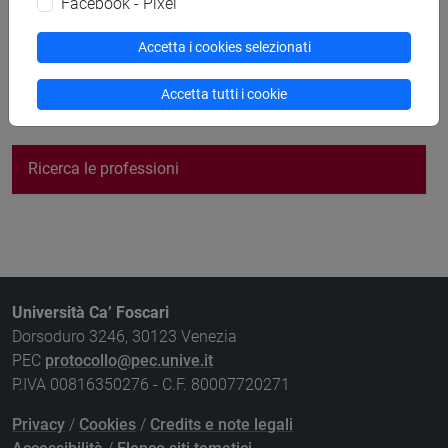
Facebook - Pixel
Ingegneria fisica (Laurea)
Accetta i cookies selezionati
Accetta tutti i cookie
Torna all'elenco delle professioni
Ricerca le professioni
Università Ca’ Foscari
Dorsoduro 3246, 30123 Venezia
PEC
protocollo@pec.unive.it
P.IVA 00816350276 - C.F. 80007720271
Privacy
/
Cookies
/
Credits e note legali