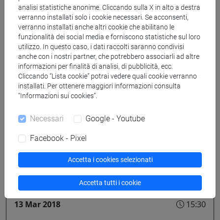
analisi statistiche anonime. Cliccando sulla X in alto a destra
politica e cultura
verranno installati solo i cookie necessari. Se acconsenti,
verranno installati anche altri cookie che abilitano le
Malcanton Marcorà, 3° piano, sala Milone
funzionalità dei social media e forniscono statistiche sul loro
utilizzo. In questo caso, i dati raccolti saranno condivisi
anche con i nostri partner, che potrebbero associarli ad altre
informazioni per finalità di analisi, di pubblicità, ecc.
06 Mar 2018
17:00
Cliccando “Lista cookie” potrai vedere quali cookie verranno
installati. Per ottenere maggiori informazioni consulta
“Informazioni sui cookies”.
conferenza/convegno
Necessari
Google - Youtube
La chiesa dei Santi Apostoli a
Costantinopoli tra X e XIII secolo
Facebook - Pixel
Accetta i cookies selezionati
Malcanton Marcorà, 2° piano, sala piccola
Accetta tutti i cookie
13 Mar 2018
15:30