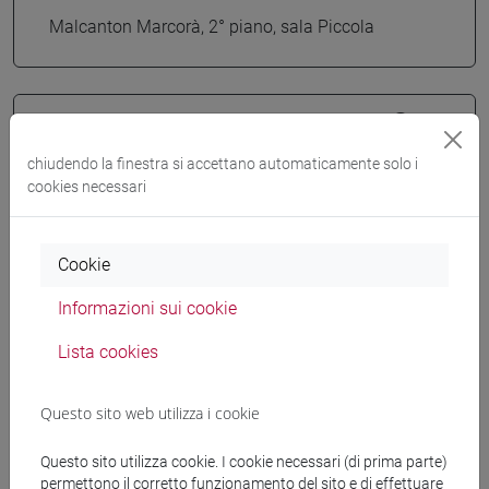
Malcanton Marcorà, 2° piano, sala Piccola
06 Mar 2018
15:00
chiudendo la finestra si accettano automaticamente solo i
cookies necessari
Cookie
Informazioni sui cookie
Lista cookies
conferenza/convegno
Questo sito web utilizza i cookie
I cattolici spagnoli, la dittatura
Questo sito utilizza cookie. I cookie necessari (di prima parte)
franchista e l'Italia: un percorso tra
permettono il corretto funzionamento del sito e di effettuare