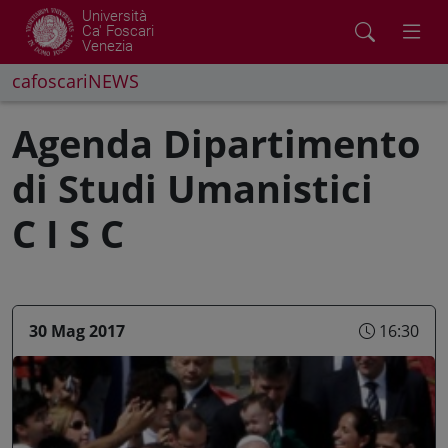
Università
Ca' Foscari
Venezia
cafoscariNEWS
Agenda Dipartimento
di Studi Umanistici
C I S C
30 Mag 2017
16:30