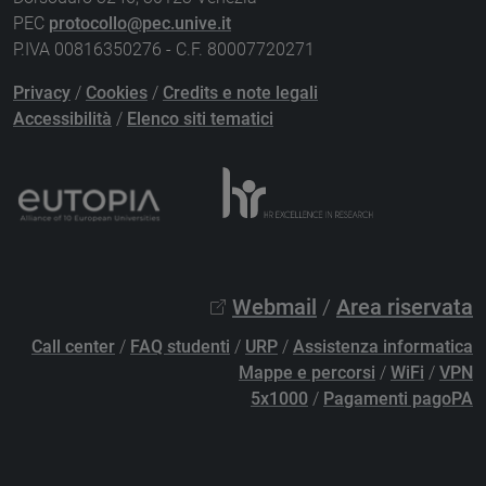
PEC
protocollo@pec.unive.it
P.IVA 00816350276 - C.F. 80007720271
Privacy
/
Cookies
/
Credits e note legali
Accessibilità
/
Elenco siti tematici
Webmail
/
Area riservata
Call center
/
FAQ studenti
/
URP
/
Assistenza informatica
Mappe e percorsi
/
WiFi
/
VPN
5x1000
/
Pagamenti pagoPA