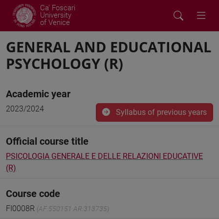
Ca' Foscari
University
of Venice
GENERAL AND EDUCATIONAL
PSYCHOLOGY (R)
Academic year
2023/2024
Syllabus of previous years
Official course title
PSICOLOGIA GENERALE E DELLE RELAZIONI EDUCATIVE
(R)
Course code
FI0008R
(AF:550151 AR:313735)