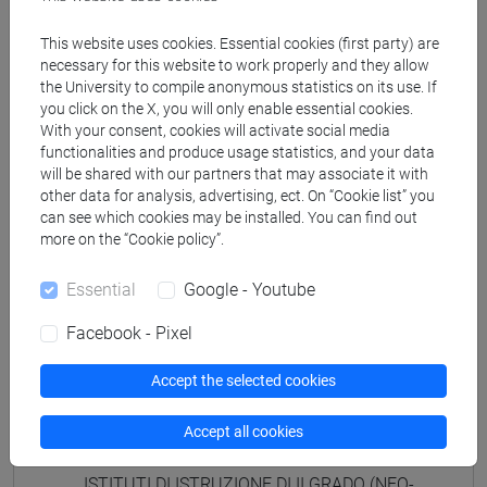
ISTITUTI DI ISTRUZIONE DI II GRADO
(GIAPPONESE) - AJ24 - Formazione iniziale
This website uses cookies. Essential cookies (first party) are
insegnanti
necessary for this website to work properly and they allow
the University to compile anonymous statistics on its use. If
fi 30 cfu allegato 2
you click on the X, you will only enable essential cookies.
[FI25] LINGUE E CULTURE STRANIERE NEGLI
With your consent, cookies will activate social media
ISTITUTI DI ISTRUZIONE DI II GRADO
functionalities and produce usage statistics, and your data
(PORTOGHESE) - AN24 - Formazione iniziale
will be shared with our partners that may associate it with
insegnanti
other data for analysis, advertising, ect. On “Cookie list” you
can see which cookies may be installed. You can find out
fi 30 cfu allegato 2
more on the “Cookie policy”.
[FI26] LINGUA E CULTURA STRANIERA
(EBRAICO) - AK24 - Formazione iniziale
Essential
Google - Youtube
insegnanti
fi 30 cfu allegato 2
Facebook - Pixel
[FI27] LINGUA E CULTURA STRANIERA
(ARABO) - AL24 - Formazione iniziale
Accept the selected cookies
insegnanti
Accept all cookies
fi 30 cfu allegato 2
[FI28] LINGUE E CULTURE STRANIERE NEGLI
ISTITUTI DI ISTRUZIONE DI II GRADO (NEO-