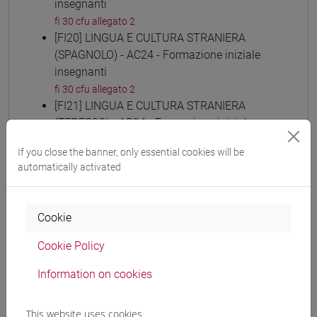
insegnanti
fi 30 cfu allegato 2
[FI20] LINGUA E CULTURA STRANIERA
(SPAGNOLO) - AC24 - Formazione iniziale
insegnanti
fi 30 cfu allegato 2
[FI21] LINGUA E CULTURA STRANIERA
(TEDESCO) - AD24 - Formazione iniziale
insegnanti
If you close the banner, only essential cookies will be
fi 30 cfu allegato 2
automatically activated
[FI22] LINGUE E CULTURE STRANIERE NEGLI
ISTITUTI DI ISTRUZIONE DI II GRADO (RUSSO)
- AE24 - Formazione iniziale insegnanti
Cookie
fi 30 cfu allegato 2
[FI23] LINGUA E CULTURA STRANIERA
Cookie Policy
(CINESE) - AI24 - Formazione iniziale
Information on cookies
insegnanti
fi 30 cfu allegato 2
[FI24] LINGUE E CULTURE STRANIERE NEGLI
This website uses cookies