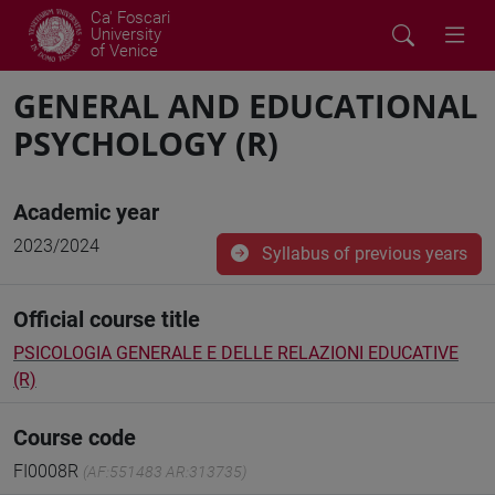
Ca' Foscari
University
of Venice
GENERAL AND EDUCATIONAL
PSYCHOLOGY (R)
Academic year
2023/2024
Syllabus of previous years
Official course title
PSICOLOGIA GENERALE E DELLE RELAZIONI EDUCATIVE
(R)
Course code
FI0008R
(AF:551483 AR:313735)