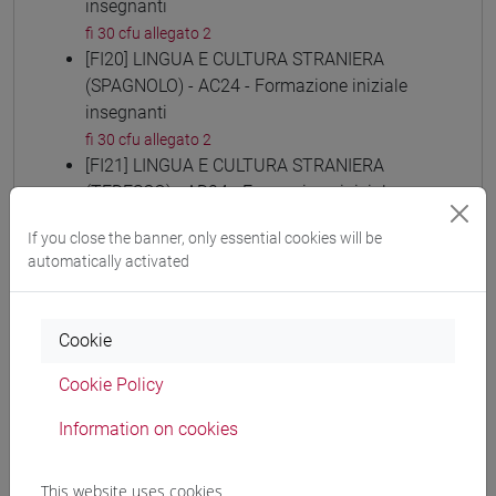
insegnanti
fi 30 cfu allegato 2
[FI20] LINGUA E CULTURA STRANIERA
(SPAGNOLO) - AC24 - Formazione iniziale
insegnanti
fi 30 cfu allegato 2
[FI21] LINGUA E CULTURA STRANIERA
(TEDESCO) - AD24 - Formazione iniziale
insegnanti
If you close the banner, only essential cookies will be
fi 30 cfu allegato 2
automatically activated
[FI22] LINGUE E CULTURE STRANIERE NEGLI
ISTITUTI DI ISTRUZIONE DI II GRADO (RUSSO)
- AE24 - Formazione iniziale insegnanti
Cookie
fi 30 cfu allegato 2
[FI23] LINGUA E CULTURA STRANIERA
Cookie Policy
(CINESE) - AI24 - Formazione iniziale
Information on cookies
insegnanti
fi 30 cfu allegato 2
[FI24] LINGUE E CULTURE STRANIERE NEGLI
This website uses cookies