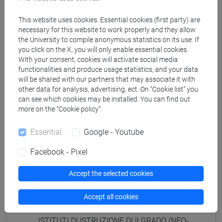
ISTITUTI DI ISTRUZIONE DI II GRADO
(GIAPPONESE) - AJ24 - Formazione iniziale
This website uses cookies. Essential cookies (first party) are
insegnanti
necessary for this website to work properly and they allow
the University to compile anonymous statistics on its use. If
fi 30 cfu allegato 2
you click on the X, you will only enable essential cookies.
[FI25] LINGUE E CULTURE STRANIERE NEGLI
With your consent, cookies will activate social media
ISTITUTI DI ISTRUZIONE DI II GRADO
functionalities and produce usage statistics, and your data
(PORTOGHESE) - AN24 - Formazione iniziale
will be shared with our partners that may associate it with
insegnanti
other data for analysis, advertising, ect. On “Cookie list” you
can see which cookies may be installed. You can find out
fi 30 cfu allegato 2
more on the “Cookie policy”.
[FI26] LINGUA E CULTURA STRANIERA
(EBRAICO) - AK24 - Formazione iniziale
Essential
Google - Youtube
insegnanti
fi 30 cfu allegato 2
Facebook - Pixel
[FI27] LINGUA E CULTURA STRANIERA
(ARABO) - AL24 - Formazione iniziale
Accept the selected cookies
insegnanti
Accept all cookies
fi 30 cfu allegato 2
[FI28] LINGUE E CULTURE STRANIERE NEGLI
ISTITUTI DI ISTRUZIONE DI II GRADO (NEO-