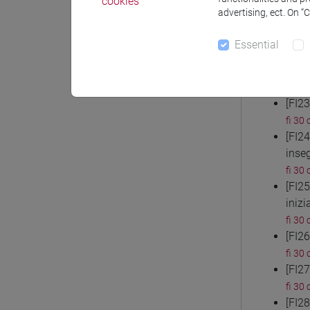
cookies
fi 30 
advertising, ect. On “
[FI2
fi 30 
Essential
[FI2
inse
fi 30 
[FI2
fi 30 
[FI2
inse
fi 30 
[FI2
inizi
fi 30 
[FI2
fi 30 
[FI2
fi 30 
[FI2