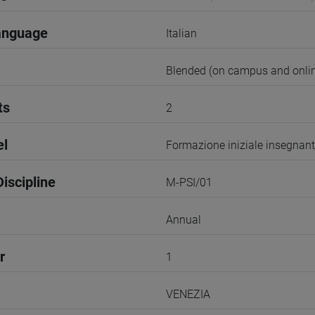
anguage
Italian
Blended (on campus and onlin
ts
2
el
Formazione iniziale insegnant
iscipline
M-PSI/01
Annual
r
1
VENEZIA