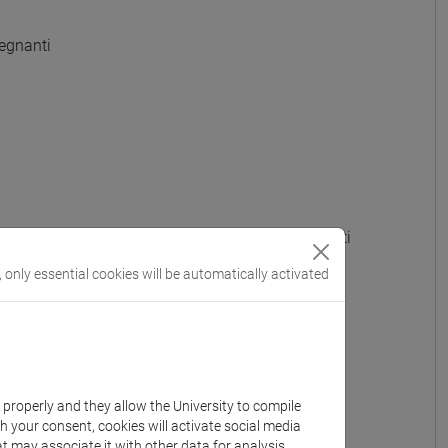
egnanti
 GRADO - A022 - Formazione iniziale insegnanti
, only essential cookies will be automatically activated
OTTI) - A023 - Formazione iniziale insegnanti
e iniziale insegnanti
iniziale insegnanti
k properly and they allow the University to compile
th your consent, cookies will activate social media
e iniziale insegnanti
t may associate it with other data for analysis,