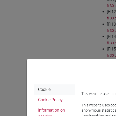
fi 30 
[FI1
fi 30 
[FI1
fi 30 
[FI14
fi 30 
[FI1
fi 30 
[FI1
fi 30 
[FI1
fi 30 
[FI1
Cookie
fi 30 
This website uses co
[FI1
Cookie Policy
fi 30 
This website uses cook
Information on
anonymous statistics o
[FI2
functionalities and p