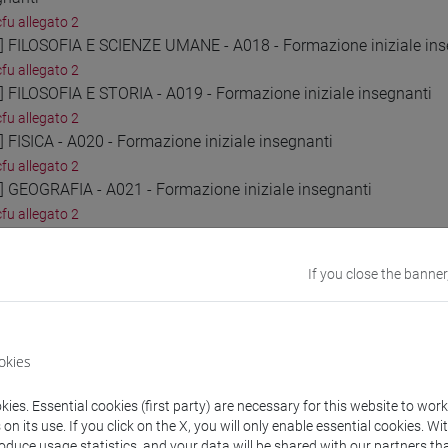
cfu allegato 2
2] FILOSOFIA E SCIENZE UMANE - A018 - Formazione iniziale ins
cfu allegato 2
3] FILOSOFIA E STORIA - A019 - Formazione iniziale insegnanti
cfu allegato 2
] FISICA - A020 - Formazione iniziale insegnanti
cfu allegato 2
5] GEOGRAFIA - A021 - Formazione iniziale insegnanti
cfu allegato 2
6] ITALIANO, STORIA, GEOGRAFIA NELLA SCUOLA SECONDARIA DI I
cfu allegato 2
If you close the banner
7] LINGUA ITALIANA PER DISCENTI DI LINGUA STRANIERA (ALLOGL
cfu allegato 2
8] LINGUA E CULTURA STRANIERA (FRANCESE) - AA24 - Formazion
cfu allegato 2
okies
9] LINGUA E CULTURA STRANIERA (INGLESE) - AB24 - Formazione 
cfu allegato 2
ies. Essential cookies (first party) are necessary for this website to wor
n its use. If you click on the X, you will only enable essential cookies. Wi
0] LINGUA E CULTURA STRANIERA (SPAGNOLO) - AC24 - Formazion
roduce usage statistics, and your data will be shared with our partners tha