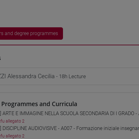
rs and degree programmes
s
I Alessandra Cecilia
- 18h Lecture
 Programmes and Curricula
1] ARTE E IMMAGINE NELLA SCUOLA SECONDARIA DI I GRADO - A0
cfu allegato 2
2] DISCIPLINE AUDIOVISIVE - A007 - Formazione iniziale insegnan
cfu allegato 2