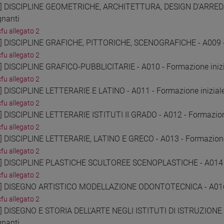
3] DISCIPLINE GEOMETRICHE, ARCHITETTURA, DESIGN D'ARRED
gnanti
cfu allegato 2
4] DISCIPLINE GRAFICHE, PITTORICHE, SCENOGRAFICHE - A009 - 
cfu allegato 2
5] DISCIPLINE GRAFICO-PUBBLICITARIE - A010 - Formazione inizi
cfu allegato 2
6] DISCIPLINE LETTERARIE E LATINO - A011 - Formazione inizial
cfu allegato 2
7] DISCIPLINE LETTERARIE ISTITUTI II GRADO - A012 - Formazione
cfu allegato 2
8] DISCIPLINE LETTERARIE, LATINO E GRECO - A013 - Formazione 
cfu allegato 2
9] DISCIPLINE PLASTICHE SCULTOREE SCENOPLASTICHE - A014 - 
cfu allegato 2
0] DISEGNO ARTISTICO MODELLAZIONE ODONTOTECNICA - A016 - 
cfu allegato 2
1] DISEGNO E STORIA DELL'ARTE NEGLI ISTITUTI DI ISTRUZIONE 
gnanti