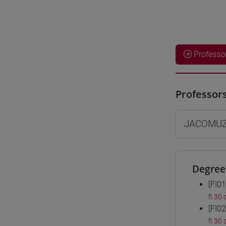
Professo
Professor
JACOMUZZ
Degree
[FI0
fi 30 
[FI0
fi 30 