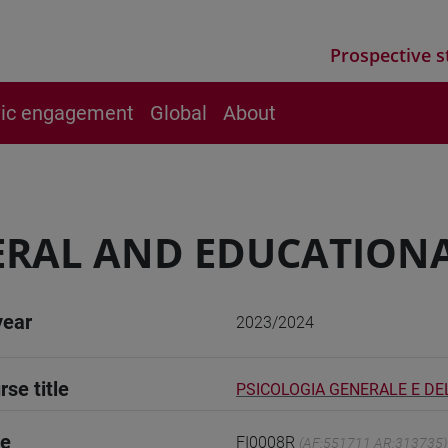
Prospective s
vic engagement
Global
About
RAL AND EDUCATIONA
year
2023/2024
rse title
PSICOLOGIA GENERALE E DEL
de
FI0008R
(AF:551711 AR:313735)