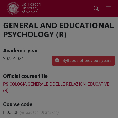
Ca' Foscari
University
of Venice
GENERAL AND EDUCATIONAL
PSYCHOLOGY (R)
Academic year
2023/2024
Syllabus of previous years
Official course title
PSICOLOGIA GENERALE E DELLE RELAZIONI EDUCATIVE
(R)
Course code
FI0008R
(AF:550190 AR:313735)