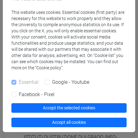
ISTITUTI DI ISTRUZIONE DI II GRADO
(GIAPPONESE) - AJ24 - Formazione iniziale
This website uses cookies. Essential cookies (first party) are
insegnanti
necessary for this website to work properly and they allow
the University to compile anonymous statistics on its use. If
fi 30 cfu allegato 2
you click on the X, you will only enable essential cookies.
[FI25] LINGUE E CULTURE STRANIERE NEGLI
With your consent, cookies will activate social media
ISTITUTI DI ISTRUZIONE DI II GRADO
functionalities and produce usage statistics, and your data
(PORTOGHESE) - AN24 - Formazione iniziale
will be shared with our partners that may associate it with
insegnanti
other data for analysis, advertising, ect. On “Cookie list” you
can see which cookies may be installed. You can find out
fi 30 cfu allegato 2
more on the “Cookie policy”.
[FI26] LINGUA E CULTURA STRANIERA
(EBRAICO) - AK24 - Formazione iniziale
Essential
Google - Youtube
insegnanti
fi 30 cfu allegato 2
Facebook - Pixel
[FI27] LINGUA E CULTURA STRANIERA
(ARABO) - AL24 - Formazione iniziale
Accept the selected cookies
insegnanti
Accept all cookies
fi 30 cfu allegato 2
[FI28] LINGUE E CULTURE STRANIERE NEGLI
ISTITUTI DI ISTRUZIONE DI II GRADO (NEO-