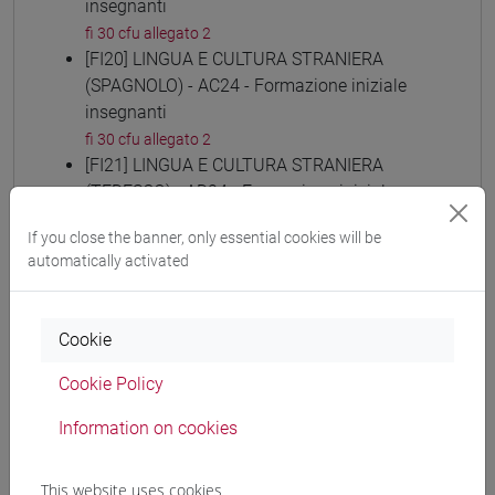
insegnanti
fi 30 cfu allegato 2
[FI20] LINGUA E CULTURA STRANIERA
(SPAGNOLO) - AC24 - Formazione iniziale
insegnanti
fi 30 cfu allegato 2
[FI21] LINGUA E CULTURA STRANIERA
(TEDESCO) - AD24 - Formazione iniziale
insegnanti
If you close the banner, only essential cookies will be
fi 30 cfu allegato 2
automatically activated
[FI22] LINGUE E CULTURE STRANIERE NEGLI
ISTITUTI DI ISTRUZIONE DI II GRADO (RUSSO)
- AE24 - Formazione iniziale insegnanti
Cookie
fi 30 cfu allegato 2
[FI23] LINGUA E CULTURA STRANIERA
Cookie Policy
(CINESE) - AI24 - Formazione iniziale
Information on cookies
insegnanti
fi 30 cfu allegato 2
[FI24] LINGUE E CULTURE STRANIERE NEGLI
This website uses cookies