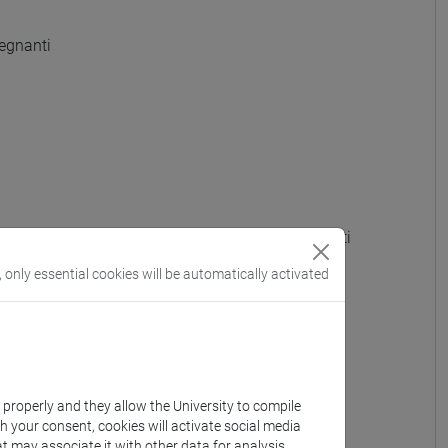
egnanti
 GRADO - A022 - Formazione iniziale insegnanti
, only essential cookies will be automatically activated
OTTI) - A023 - Formazione iniziale insegnanti
e iniziale insegnanti
iniziale insegnanti
k properly and they allow the University to compile
th your consent, cookies will activate social media
e iniziale insegnanti
t may associate it with other data for analysis,