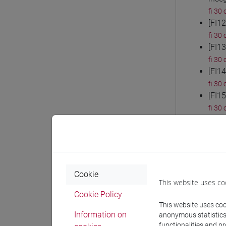
fi 30 
[FI1
fi 30 
[FI1
fi 30 
[FI14
fi 30 
[FI1
fi 30 
[FI1
fi 30 
[FI1
fi 30 
[FI1
Cookie
fi 30 
This website uses co
[FI1
Cookie Policy
fi 30
This website uses cook
Information on
anonymous statistics o
[FI2
functionalities and p