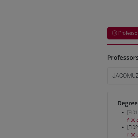
Professo
Professor
JACOMUZZ
Degree
[FI0
fi 30 
[FI0
fi 30 