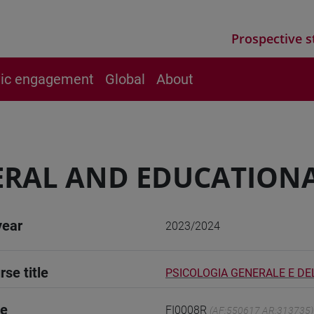
Prospective s
vic engagement
Global
About
RAL AND EDUCATIONA
year
2023/2024
rse title
PSICOLOGIA GENERALE E DEL
de
FI0008R
(AF:550617 AR:313735)