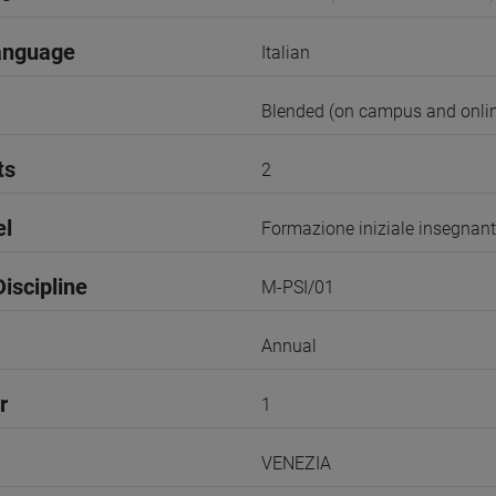
anguage
Italian
Blended (on campus and onlin
ts
2
el
Formazione iniziale insegnant
iscipline
M-PSI/01
Annual
r
1
VENEZIA