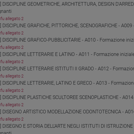
3] DISCIPLINE GEOMETRICHE, ARCHITETTURA, DESIGN D'ARRED
gnanti
cfu allegato 2
4] DISCIPLINE GRAFICHE, PITTORICHE, SCENOGRAFICHE - A009 - 
cfu allegato 2
5] DISCIPLINE GRAFICO-PUBBLICITARIE - A010 - Formazione inizi
cfu allegato 2
6] DISCIPLINE LETTERARIE E LATINO - A011 - Formazione inizial
cfu allegato 2
7] DISCIPLINE LETTERARIE ISTITUTI II GRADO - A012 - Formazione
cfu allegato 2
8] DISCIPLINE LETTERARIE, LATINO E GRECO - A013 - Formazione 
cfu allegato 2
9] DISCIPLINE PLASTICHE SCULTOREE SCENOPLASTICHE - A014 - 
cfu allegato 2
0] DISEGNO ARTISTICO MODELLAZIONE ODONTOTECNICA - A016 - 
cfu allegato 2
1] DISEGNO E STORIA DELL'ARTE NEGLI ISTITUTI DI ISTRUZIONE 
gnanti