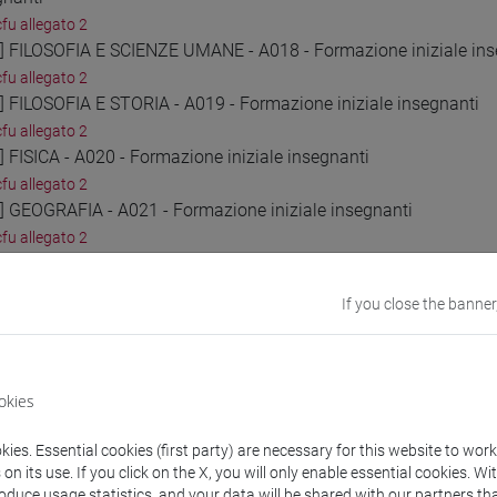
cfu allegato 2
2] FILOSOFIA E SCIENZE UMANE - A018 - Formazione iniziale ins
cfu allegato 2
3] FILOSOFIA E STORIA - A019 - Formazione iniziale insegnanti
cfu allegato 2
] FISICA - A020 - Formazione iniziale insegnanti
cfu allegato 2
5] GEOGRAFIA - A021 - Formazione iniziale insegnanti
cfu allegato 2
6] ITALIANO, STORIA, GEOGRAFIA NELLA SCUOLA SECONDARIA DI I
cfu allegato 2
If you close the banner
7] LINGUA ITALIANA PER DISCENTI DI LINGUA STRANIERA (ALLOGL
cfu allegato 2
8] LINGUA E CULTURA STRANIERA (FRANCESE) - AA24 - Formazion
cfu allegato 2
okies
9] LINGUA E CULTURA STRANIERA (INGLESE) - AB24 - Formazione 
 cfu allegato 2
ies. Essential cookies (first party) are necessary for this website to wor
n its use. If you click on the X, you will only enable essential cookies. Wi
0] LINGUA E CULTURA STRANIERA (SPAGNOLO) - AC24 - Formazion
roduce usage statistics, and your data will be shared with our partners tha