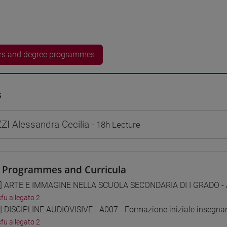
rs and degree programmes
s
I Alessandra Cecilia
- 18h Lecture
 Programmes and Curricula
1] ARTE E IMMAGINE NELLA SCUOLA SECONDARIA DI I GRADO - A0
cfu allegato 2
2] DISCIPLINE AUDIOVISIVE - A007 - Formazione iniziale insegnan
cfu allegato 2