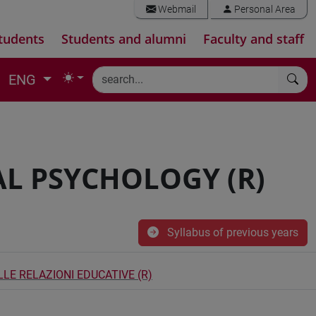
Webmail
Personal Area
tudents
Students and alumni
Faculty and staff
ENG
L PSYCHOLOGY (R)
Syllabus of previous years
LE RELAZIONI EDUCATIVE (R)