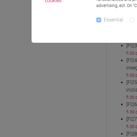
cookies
fi 30 
advertising, ect. On “
[FI2
fi 30 
Essential
[FI2
inse
fi 30 
[FI2
fi 30 
[FI2
inse
fi 30 
[FI2
inizi
fi 30 
[FI2
fi 30 
[FI2
fi 30 
[FI2