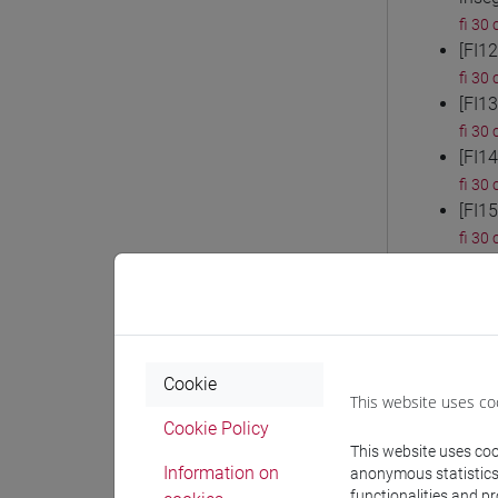
fi 30 
[FI1
fi 30 
[FI1
fi 30 
[FI14
fi 30 
[FI1
fi 30 
[FI1
fi 30 
[FI1
fi 30 
[FI1
Cookie
fi 30 
This website uses co
[FI1
Cookie Policy
fi 30 
This website uses cook
Information on
anonymous statistics o
[FI2
functionalities and p