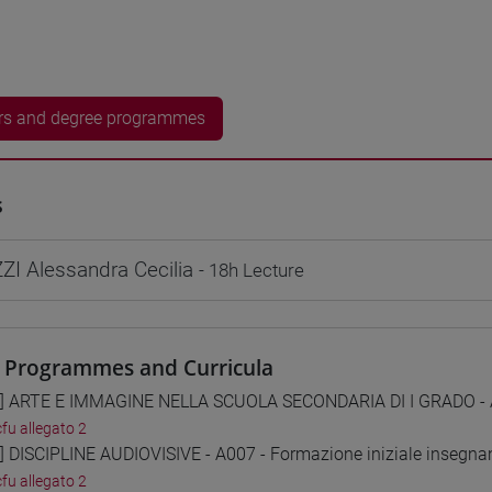
rs and degree programmes
s
I Alessandra Cecilia
- 18h Lecture
 Programmes and Curricula
1] ARTE E IMMAGINE NELLA SCUOLA SECONDARIA DI I GRADO - A0
cfu allegato 2
2] DISCIPLINE AUDIOVISIVE - A007 - Formazione iniziale insegnan
cfu allegato 2