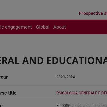
Prospective s
vic engagement
Global
About
RAL AND EDUCATIONA
year
2023/2024
rse title
PSICOLOGIA GENERALE E DEL
de
FI0008R
(AF:551407 AR:313735)