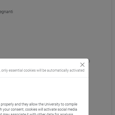
egnanti
 GRADO - A022 - Formazione iniziale insegnanti
, only essential cookies will be automatically activated
OTTI) - A023 - Formazione iniziale insegnanti
e iniziale insegnanti
iniziale insegnanti
k properly and they allow the University to compile
th your consent, cookies will activate social media
e iniziale insegnanti
t may associate it with other data for analysis,