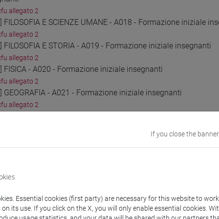
cfu allegato 2
2] FILOSOFIA E SCIENZE UMANE - A018 - Formazione iniziale ins
cfu allegato 2
3] FILOSOFIA E STORIA - A019 - Formazione iniziale insegnanti
cfu allegato 2
] FISICA - A020 - Formazione iniziale insegnanti
cfu allegato 2
5] GEOGRAFIA - A021 - Formazione iniziale insegnanti
cfu allegato 2
6] ITALIANO, STORIA, GEOGRAFIA NELLA SCUOLA SECONDARIA DI I
cfu allegato 2
If you close the banner
7] LINGUA ITALIANA PER DISCENTI DI LINGUA STRANIERA (ALLOGL
cfu allegato 2
8] LINGUA E CULTURA STRANIERA (FRANCESE) - AA24 - Formazion
cfu allegato 2
okies
9] LINGUA E CULTURA STRANIERA (INGLESE) - AB24 - Formazione 
cfu allegato 2
ies. Essential cookies (first party) are necessary for this website to wor
n its use. If you click on the X, you will only enable essential cookies. Wi
0] LINGUA E CULTURA STRANIERA (SPAGNOLO) - AC24 - Formazion
roduce usage statistics, and your data will be shared with our partners tha