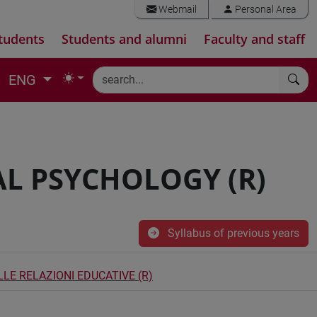
Webmail
Personal Area
tudents
Students and alumni
Faculty and staff
ENG
L PSYCHOLOGY (R)
Syllabus of previous years
LE RELAZIONI EDUCATIVE (R)