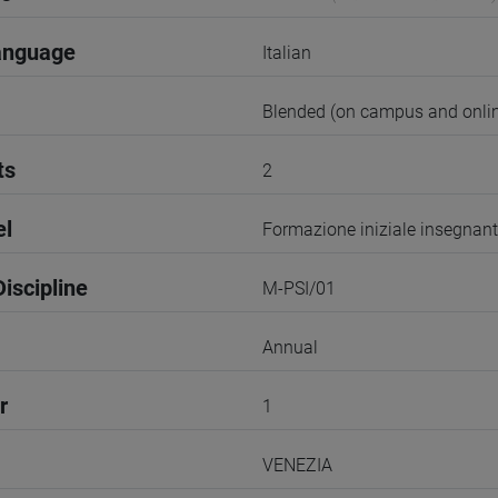
anguage
Italian
Blended (on campus and onlin
ts
2
el
Formazione iniziale insegnant
iscipline
M-PSI/01
Annual
r
1
VENEZIA