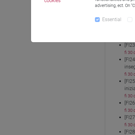
cookies
fi 30 
advertising, ect. On “
[FI2
fi 30 
Essential
[FI2
inse
fi 30 
[FI2
fi 30 
[FI2
inse
fi 30 
[FI2
inizi
fi 30 
[FI2
fi 30 
[FI2
fi 30 
[FI2