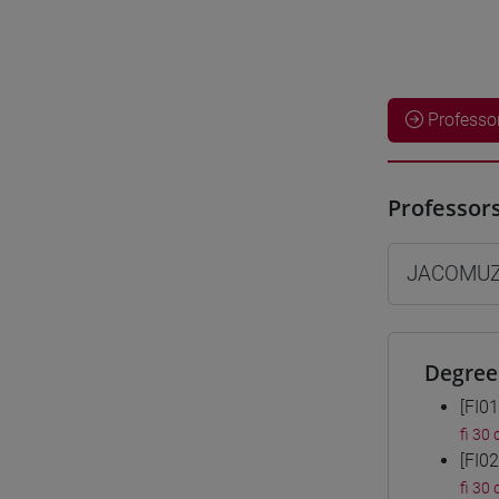
Professo
Professor
JACOMUZZ
Degree
[FI0
fi 30 
[FI0
fi 30 