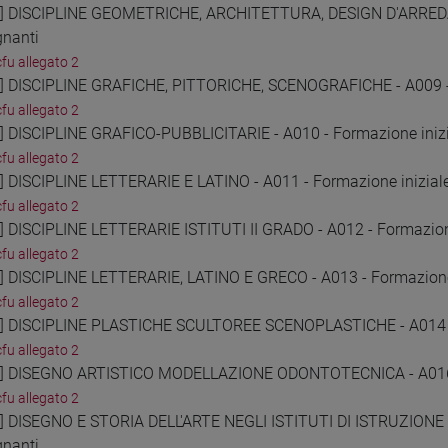
3] DISCIPLINE GEOMETRICHE, ARCHITETTURA, DESIGN D'ARRED
gnanti
cfu allegato 2
4] DISCIPLINE GRAFICHE, PITTORICHE, SCENOGRAFICHE - A009 - 
cfu allegato 2
5] DISCIPLINE GRAFICO-PUBBLICITARIE - A010 - Formazione inizi
cfu allegato 2
6] DISCIPLINE LETTERARIE E LATINO - A011 - Formazione inizial
cfu allegato 2
7] DISCIPLINE LETTERARIE ISTITUTI II GRADO - A012 - Formazione
cfu allegato 2
8] DISCIPLINE LETTERARIE, LATINO E GRECO - A013 - Formazione 
cfu allegato 2
9] DISCIPLINE PLASTICHE SCULTOREE SCENOPLASTICHE - A014 - 
cfu allegato 2
0] DISEGNO ARTISTICO MODELLAZIONE ODONTOTECNICA - A016 - 
cfu allegato 2
1] DISEGNO E STORIA DELL'ARTE NEGLI ISTITUTI DI ISTRUZIONE 
gnanti