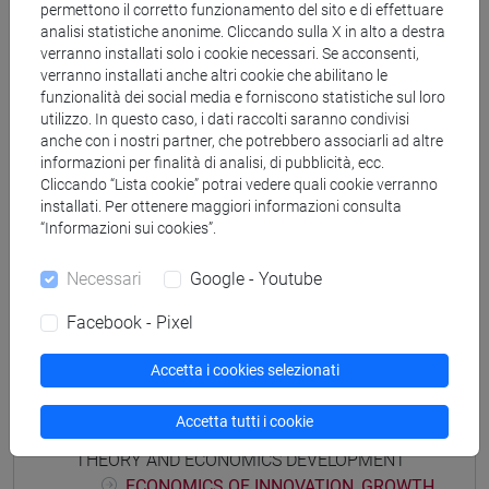
Corsi di studio e percorsi
permettono il corretto funzionamento del sito e di effettuare
analisi statistiche anonime. Cliccando sulla X in alto a destra
[ET7] DIGITAL MANAGEMENT - Laurea
verranno installati solo i cookie necessari. Se acconsenti,
percorso comune
/
percorso comune
verranno installati anche altri cookie che abilitano le
funzionalità dei social media e forniscono statistiche sul loro
utilizzo. In questo caso, i dati raccolti saranno condivisi
anche con i nostri partner, che potrebbero associarli ad altre
informazioni per finalità di analisi, di pubblicità, ecc.
Insegnamenti mutuati
Cliccando “Lista cookie” potrai vedere quali cookie verranno
installati. Per ottenere maggiori informazioni consulta
ECONOMICS OF INNOVATION, GROWTH
“Informazioni sui cookies”.
THEORY AND ECONOMICS DEVELOPMENT-2
PRACTICE [ET7017]
Necessari
Google - Youtube
Facebook - Pixel
Accetta i cookies selezionati
Struttura generale dell'insegnamento
Accetta tutti i cookie
ECONOMICS OF INNOVATION, GROWTH
THEORY AND ECONOMICS DEVELOPMENT
ECONOMICS OF INNOVATION, GROWTH