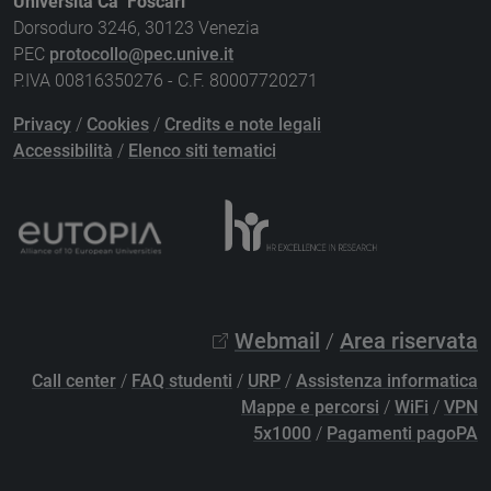
Università Ca’ Foscari
Dorsoduro 3246, 30123 Venezia
PEC
protocollo@pec.unive.it
P.IVA 00816350276 - C.F. 80007720271
Privacy
/
Cookies
/
Credits e note legali
Accessibilità
/
Elenco siti tematici
Webmail
/
Area riservata
Call center
/
FAQ studenti
/
URP
/
Assistenza informatica
Mappe e percorsi
/
WiFi
/
VPN
5x1000
/
Pagamenti pagoPA