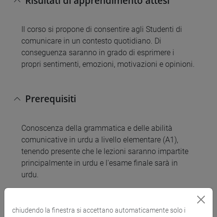
Risultati di apprendimento attesi
Il corso si propone di consentire agli Studenti di
comunicare in un contesto quotidiano. Di
conseguenza saranno in grado di esprimere i
propri sentimenti, emozioni, motivazioni e opinioni.
Prerequisiti
Conoscenza della grammatica e delle abilità
comunicative in urdu a livello elementare (A1),
tenendo presente che le lezioni saranno impartite
principalmente in urdu e l'esame finale sarà in
urdu.
Contenuti
chiudendo la finestra si accettano automaticamente solo i