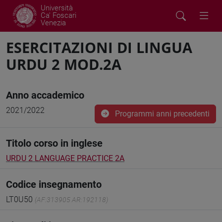
Università
Ca' Foscari
Venezia
ESERCITAZIONI DI LINGUA
URDU 2 MOD.2A
Anno accademico
2021/2022
Programmi anni precedenti
Titolo corso in inglese
URDU 2 LANGUAGE PRACTICE 2A
Codice insegnamento
LT0U50
(AF:313905 AR:192118)