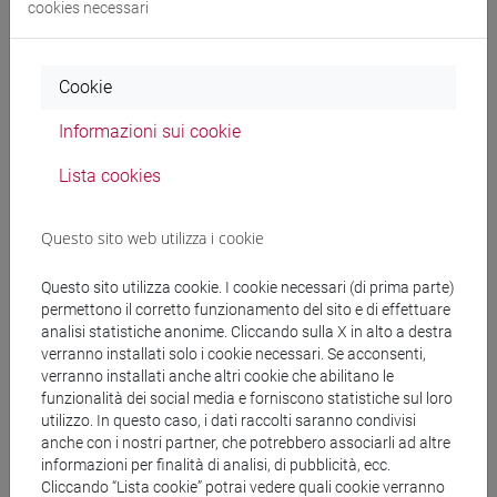
cookies necessari
Per quanto riguarda le capacità comunicative, il
focus sarà su: descrivere abitudini, raccontare
Cookie
esperienze ed eventi presenti e passati; esprimere
sentimenti, stati d'animo, dubbi, opinioni;
Informazioni sui cookie
comunicare approvazione, accordo e disaccordo,
Lista cookies
esprimere interesse/disinteresse, indicare vantaggi
e svantaggi.
Per quanto riguarda la grammatica, il lavoro si
Questo sito web utilizza i cookie
concentrerà su: concordanze delle semplici frasi di
passato, presente e futuro, uso di alcune
Questo sito utilizza cookie. I cookie necessari (di prima parte)
permettono il corretto funzionamento del sito e di effettuare
congiunzioni subordinate.
analisi statistiche anonime. Cliccando sulla X in alto a destra
Il vocabolario appreso sarà principalmente legato
verranno installati solo i cookie necessari. Se acconsenti,
ai temi di attualità e alla vita quotidiana: relazioni
verranno installati anche altri cookie che abilitano le
familiari, relazioni sociali, arte, letteratura, società,
funzionalità dei social media e forniscono statistiche sul loro
cultura, cronaca e media.
utilizzo. In questo caso, i dati raccolti saranno condivisi
anche con i nostri partner, che potrebbero associarli ad altre
La cultura sarà intesa sia nella sua accezione più
informazioni per finalità di analisi, di pubblicità, ecc.
ampia, sottolineando quegli elementi utili alla vita
Cliccando “Lista cookie” potrai vedere quali cookie verranno