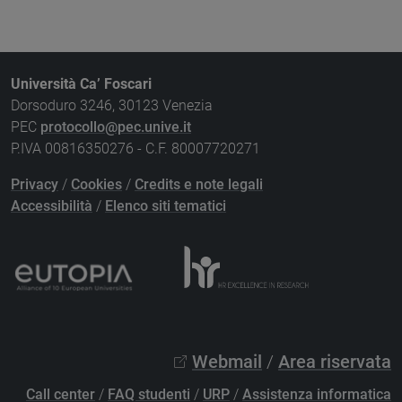
Università Ca’ Foscari
Dorsoduro 3246, 30123 Venezia
PEC
protocollo@pec.unive.it
P.IVA 00816350276 - C.F. 80007720271
Privacy
/
Cookies
/
Credits e note legali
Accessibilità
/
Elenco siti tematici
Webmail
/
Area riservata
Call center
/
FAQ studenti
/
URP
/
Assistenza informatica