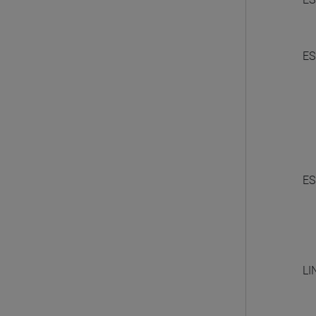
ES
ES
LI