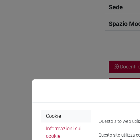
Sede
Spazio Mo
Docenti e
Docenti
PESARO N
Cookie
Questo sito web utili
Informazioni sui
Materiali 
Questo sito utilizza c
cookie