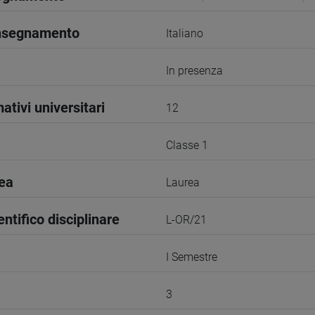
insegnamento
Italiano
In presenza
ativi universitari
12
Classe 1
rea
Laurea
entifico disciplinare
L-OR/21
I Semestre
3