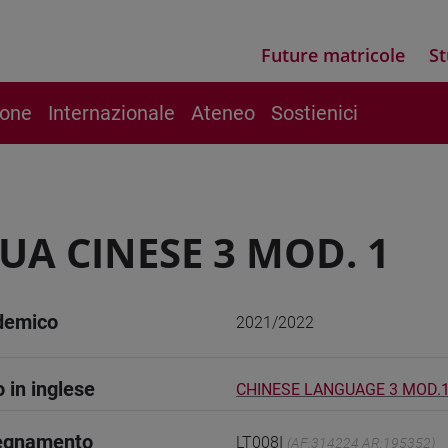
Future matricole
St
ione
Internazionale
Ateneo
Sostienici
UA CINESE 3 MOD. 1
demico
2021/2022
o in inglese
CHINESE LANGUAGE 3 MOD.
segnamento
LT008I
(AF:314224 AR:195352)