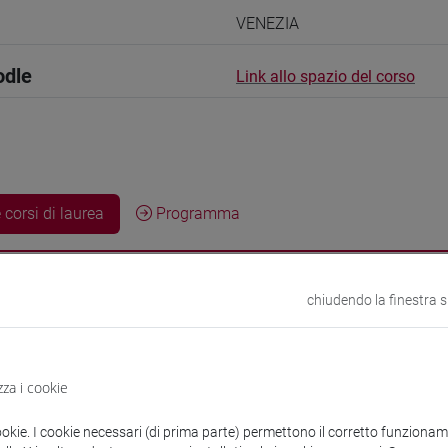
VENEZIA
odle
Link allo spazio del corso
 corsi di laurea
Programma
chiudendo la finestra 
icoletta
- 30h Lezione
zza i cookie
didattici
ookie. I cookie necessari (di prima parte) permettono il corretto funzionamen