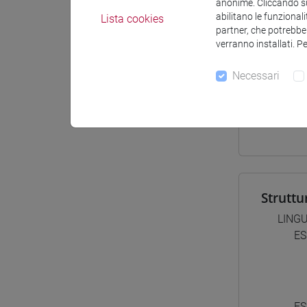
anonime. Cliccando sul
abilitano le funzionali
Lista cookies
Materiali
partner, che potrebber
verranno installati. P
Necessari
Corsi d
[LT4
cina
Struttu
LINGU
ES
ES