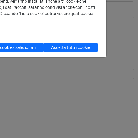
enti, verranno installati anche altri cookie che
o, i dati raccolti saranno condivisi anche con i nostri
. Cliccando “Lista cookie” potrai vedere quali cookie
TERRANEA - Laurea
 cookies selezionati
Accetta tutti i cookie