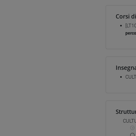
Corsi d
[LT1
perc
Insegn
CULT
Struttu
CULTU