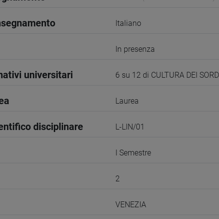
insegnamento
Italiano
In presenza
ativi universitari
6 su 12 di CULTURA DEI SORD
rea
Laurea
entifico disciplinare
L-LIN/01
I Semestre
2
VENEZIA