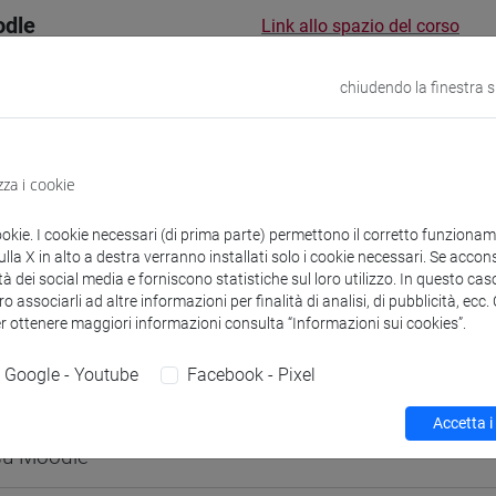
odle
Link allo spazio del corso
chiudendo la finestra 
 corsi di laurea
Programma
zza i cookie
ookie. I cookie necessari (di prima parte) permettono il corretto funzionamen
la X in alto a destra verranno installati solo i cookie necessari. Se accons
tà dei social media e forniscono statistiche sul loro utilizzo. In questo cas
o associarli ad altre informazioni per finalità di analisi, di pubblicità, ecc
er ottenere maggiori informazioni consulta “Informazioni sui cookies”.
 30h Lezione
Google - Youtube
Facebook - Pixel
didattici
Accetta i
 su Moodle