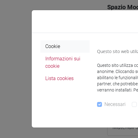
Spazio Mo
Cookie
Docenti e
Questo sito web utili
Informazioni sui
Questo sito utilizza c
cookie
anonime. Cliccando sul
Docenti
abilitano le funzionali
Lista cookies
partner, che potrebber
SALA Rita
verranno installati. P
-
Necessari
Materiali 
Materiali