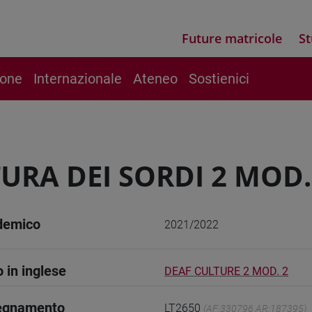
Future matricole
St
ione
Internazionale
Ateneo
Sostienici
URA DEI SORDI 2 MOD.
demico
2021/2022
o in inglese
DEAF CULTURE 2 MOD. 2
segnamento
LT2650
(AF:330796 AR:187395)