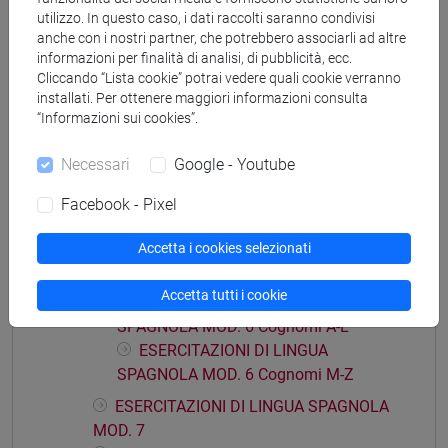
utilizzo. In questo caso, i dati raccolti saranno condivisi
anche con i nostri partner, che potrebbero associarli ad altre
Struttura generale dell'insegnamento
informazioni per finalità di analisi, di pubblicità, ecc.
LINGUA SPAGNOLA 2
Cliccando “Lista cookie” potrai vedere quali cookie verranno
installati. Per ottenere maggiori informazioni consulta
ESERCITAZIONI DI LINGUA SPAGNOLA
“Informazioni sui cookies”.
MOD. 5
ESERCITAZIONI DI LINGUA
Necessari
Google - Youtube
SPAGNOLA MOD. 5 Cognomi A-L
ESERCITAZIONI DI LINGUA
Facebook - Pixel
SPAGNOLA MOD. 5 Cognomi M-Z
Accetta i cookies selezionati
ESERCITAZIONI DI LINGUA SPAGNOLA
MOD. 6
Accetta tutti i cookie
ESERCITAZIONI DI LINGUA
SPAGNOLA MOD. 6 Cognomi A-L
ESERCITAZIONI DI LINGUA
SPAGNOLA MOD. 6 Cognomi M-Z
ESERCITAZIONI DI LINGUA SPAGNOLA
MOD. 7