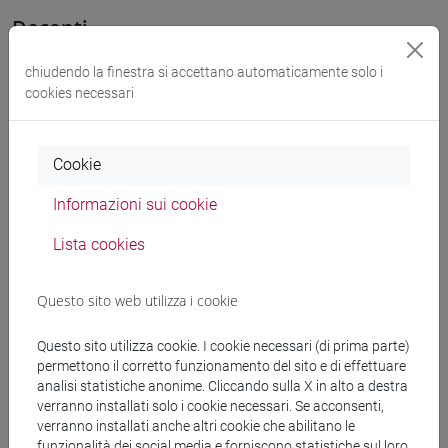
Docenti
chiudendo la finestra si accettano automaticamente solo i
TROVATO Giuseppe
- 30h Lezione
cookies necessari
Materiali didattici
Cookie
Informazioni sui cookie
Materiali su Moodle
Lista cookies
Corsi di studio e percorsi
Questo sito web utilizza i cookie
[LT5] MEDIAZIONE LINGUISTICA E
Questo sito utilizza cookie. I cookie necessari (di prima parte)
CULTURALE - Laurea
permettono il corretto funzionamento del sito e di effettuare
percorso comune
analisi statistiche anonime. Cliccando sulla X in alto a destra
verranno installati solo i cookie necessari. Se acconsenti,
verranno installati anche altri cookie che abilitano le
funzionalità dei social media e forniscono statistiche sul loro