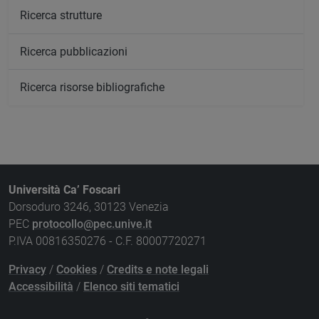
Ricerca strutture
Ricerca pubblicazioni
Ricerca risorse bibliografiche
Università Ca’ Foscari
Dorsoduro 3246, 30123 Venezia
PEC
protocollo@pec.unive.it
P.IVA 00816350276 - C.F. 80007720271
Privacy
/
Cookies
/
Credits e note legali
Accessibilità
/
Elenco siti tematici