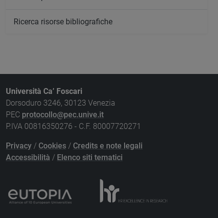
Ricerca risorse bibliografiche
Università Ca’ Foscari
Dorsoduro 3246, 30123 Venezia
PEC
protocollo@pec.unive.it
P.IVA 00816350276 - C.F. 80007720271
Privacy
/
Cookies
/
Credits e note legali
Accessibilità
/
Elenco siti tematici