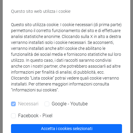
Testi di riferimento
Questo sito web utilizza i cookie
Questo sito utilizza cookie. I cookie necessari (di prima parte)
Materiale didattico disponibile nella piattaforma di
permettono il corretto funzionamento del sito e di effettuare
analisi statistiche anonime. Cliccando sulla X in alto a destra
e-learning Moodle. [Materiale di riferimento]
verranno installati solo i cookie necessari. Se acconsenti,
verranno installati anche altri cookie che abilitano le
funzionalità dei social media e forniscono statistiche sul loro
Modalità di verifica dell'apprendimento
utilizzo. In questo caso, i dati raccolti saranno condivisi
anche con i nostri partner, che potrebbero associarli ad altre
informazioni per finalità di analisi, di pubblicità, ecc.
La valutazione è basata sulla risoluzione di
Cliccando “Lista cookie” potrai vedere quali cookie verranno
homework e su un progetto finale che consiste in
installati. Per ottenere maggiori informazioni consulta
un lavoro di 4-5 pagine su un argomento a scelta
“Informazioni sui cookies”.
(in accordo con il docente).
Necessari
Google - Youtube
Facebook - Pixel
Modalità di esame
Accetta i cookies selezionati