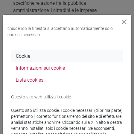
specifiche relazione tra la pubblica
amministrazione, i cittadini e le imprese.
2.3 Acquisita la conoscenza degli istituti,
distinguere la funzione specificamente svolta da
chiudendo la finestra si accettano automaticamente solo i
ciascuno di essi nel quadro dei rapporti tra la
cookies necessari
pubblica amministrazione, i cittadini e le imprese.
3. Capacità di giudizio
Cookie
3.1 Interpretare i testi normativi.
3.2 Identificare, distinguere e mettere in relazione
Informazioni sui cookie
principi e norme contenuti nelle diverse fonti del
Lista cookies
diritto multilivello.
3.3 Mettere in relazione tra loro gli istituti giuridici e
ricomporli ad unità nel quadro dei rapporti tra
Questo sito web utilizza i cookie
pubblica amministrazione, cittadini e imprese
Questo sito utilizza cookie. I cookie necessari (di prima parte)
permettono il corretto funzionamento del sito e di effettuare
analisi statistiche anonime. Cliccando sulla X in alto a destra
Prerequisiti
verranno installati solo i cookie necessari. Se acconsenti,