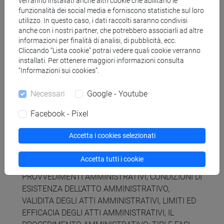
verranno installati anche altri cookie che abilitano le
funzionalità dei social media e forniscono statistiche sul loro
Istituzioni di Diritto Pubblico
utilizzo. In questo caso, i dati raccolti saranno condivisi
anche con i nostri partner, che potrebbero associarli ad altre
informazioni per finalità di analisi, di pubblicità, ecc.
Contenuti
Cliccando “Lista cookie” potrai vedere quali cookie verranno
installati. Per ottenere maggiori informazioni consulta
“Informazioni sui cookies”.
1. CONCETTI GENERALI: I DIRITTI FONDAMENTALI,
LO STATO, LA SOVRANITA, FUNZIONE E POTERI
Necessari
Google - Youtube
ESECUTIVI, PUBBLICA AMMINISTRAZIONE E
Facebook - Pixel
DIRITTO AMMINISTRATIVO.
2. LA PUBBLICA AMMINISTRAZIONE,
Accetta i cookies selezionati
L'ORGANIZZAZIONE AMMINISTRATIVA.
3. L'ATTIVITA AMMINISTRATIVA: CONCETTI
Accetta tutti i cookie
GENERALI, ATTI AMMINISTRATIVI E
PROVVEDIMENTI AMMINISTRATIVI, CONDIZIONI DI
ESISTENZA DELL'ATTO AMMINISTRATIVO,
VALIDITA DEGLI ATTI AMMINISTRATIVI, LIMITI ED
EFFICACIA DEGLI ATTI AMMINISTRATIVI, IL