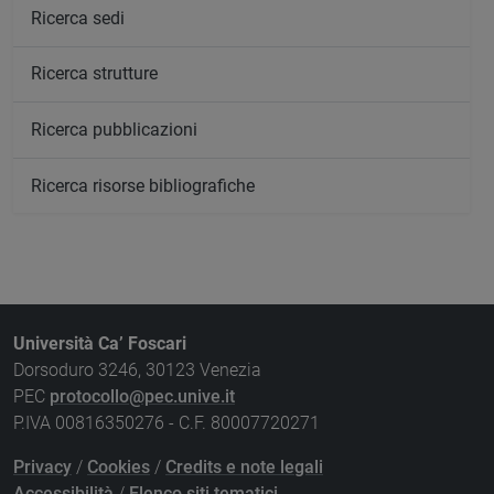
Ricerca sedi
Ricerca strutture
Ricerca pubblicazioni
Ricerca risorse bibliografiche
Università Ca’ Foscari
Dorsoduro 3246, 30123 Venezia
PEC
protocollo@pec.unive.it
P.IVA 00816350276 - C.F. 80007720271
Privacy
/
Cookies
/
Credits e note legali
Accessibilità
/
Elenco siti tematici