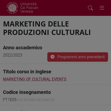
Università
Ca' Foscari
Venezia
MARKETING DELLE
PRODUZIONI CULTURALI
Anno accademico
2022/2023
Programmi anni precedenti
Titolo corso in inglese
MARKETING OF CULTURAL EVENTS
Codice insegnamento
FT1E05
(AF:331990 AR:204018)