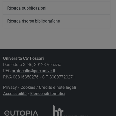
Ricerca pubblicazioni
Ricerca risorse bibliografiche
Università Ca’ Foscari
Dorsoduro 3246, 30123 Venezia
PEC
protocollo@pec.unive.it
P.IVA 00816350276 - C.F. 80007720271
Privacy
/
Cookies
/
Credits e note legali
Accessibilità
/
Elenco siti tematici