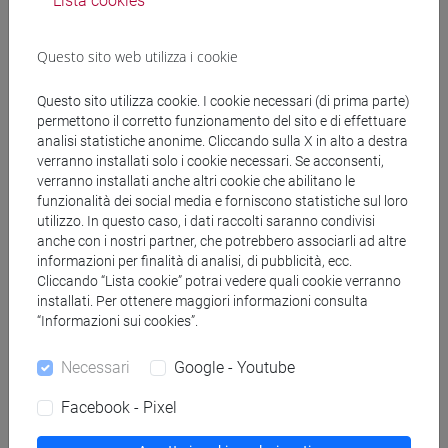
Lista cookies
NUCCIO Massimiliano
- 30h Lezione
Questo sito web utilizza i cookie
Materiali didattici
Questo sito utilizza cookie. I cookie necessari (di prima parte)
permettono il corretto funzionamento del sito e di effettuare
analisi statistiche anonime. Cliccando sulla X in alto a destra
verranno installati solo i cookie necessari. Se acconsenti,
Materiali su Moodle
verranno installati anche altri cookie che abilitano le
funzionalità dei social media e forniscono statistiche sul loro
utilizzo. In questo caso, i dati raccolti saranno condivisi
anche con i nostri partner, che potrebbero associarli ad altre
Corsi di studio e percorsi
informazioni per finalità di analisi, di pubblicità, ecc.
Cliccando “Lista cookie” potrai vedere quali cookie verranno
[FT1] CONSERVAZIONE E GESTIONE DEI BENI
installati. Per ottenere maggiori informazioni consulta
E DELLE ATTIVITÀ CULTURALI - Laurea
“Informazioni sui cookies”.
egart
/
egart
Necessari
Google - Youtube
Facebook - Pixel
Insegnamenti mutuati