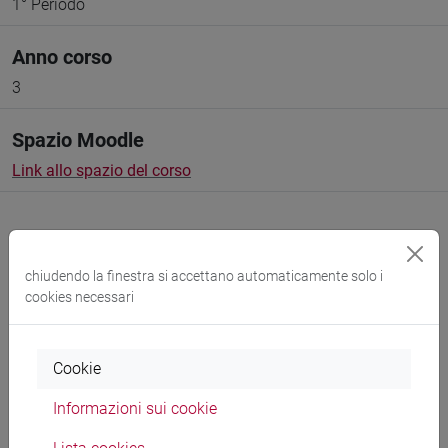
1° Periodo
Anno corso
3
Spazio Moodle
Link allo spazio del corso
chiudendo la finestra si accettano automaticamente solo i
cookies necessari
Docenti e corsi di laurea
Programma
Cookie
Informazioni sui cookie
Docenti