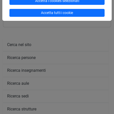
Accetta i cookies selezionati
MARKETING DELLE PRODUZIONI CULTURALI
Accetta tutti i cookie
[FT1E05]
Cerca nel sito
Ricerca persone
Ricerca insegnamenti
Ricerca aule
Ricerca sedi
Ricerca strutture