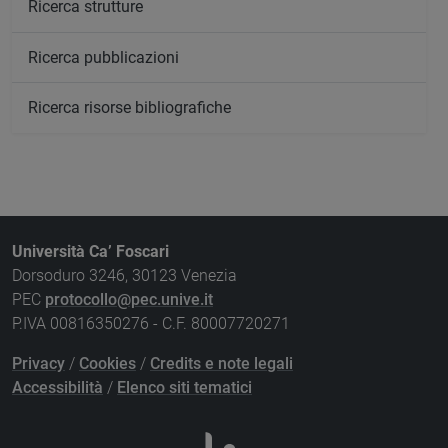
Ricerca strutture
Ricerca pubblicazioni
Ricerca risorse bibliografiche
Università Ca’ Foscari
Dorsoduro 3246, 30123 Venezia
PEC
protocollo@pec.unive.it
P.IVA 00816350276 - C.F. 80007720271
Privacy
/
Cookies
/
Credits e note legali
Accessibilità
/
Elenco siti tematici