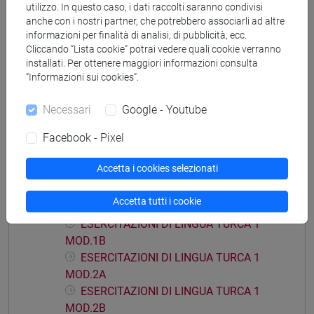
utilizzo. In questo caso, i dati raccolti saranno condivisi
anche con i nostri partner, che potrebbero associarli ad altre
informazioni per finalità di analisi, di pubblicità, ecc.
Mutua da
Cliccando “Lista cookie” potrai vedere quali cookie verranno
installati. Per ottenere maggiori informazioni consulta
LINGUA TURCA 1 [LT0054]
“Informazioni sui cookies”.
Necessari
Google - Youtube
Facebook - Pixel
Struttura generale dell'insegnamento
Accetta i cookies selezionati
LINGUA TURCA 1
ESERCITAZIONI DI LINGUA TURCA 1
Accetta tutti i cookie
MOD.1A
ESERCITAZIONI DI LINGUA TURCA 1
MOD.1B
ESERCITAZIONI DI LINGUA TURCA 1
MOD.2A
ESERCITAZIONI DI LINGUA TURCA 1
MOD.2B