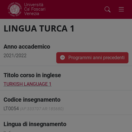
Università
Ca' Foscari
Venezia
LINGUA TURCA 1
Anno accademico
2021/2022
Programmi anni precedenti
Titolo corso in inglese
TURKISH LANGUAGE 1
Codice insegnamento
LT0054
(AF:333707 AR:185680)
Lingua di insegnamento