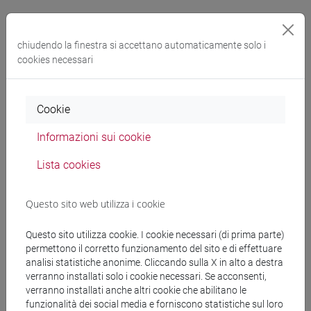
Docenti
chiudendo la finestra si accettano automaticamente solo i
COSTANTINI Vera
- 30h Lezione
cookies necessari
Materiali didattici
Cookie
Informazioni sui cookie
Materiali su Moodle
Lista cookies
Questo sito web utilizza i cookie
Corsi di studio e percorsi
[LT40] LINGUE, CULTURE E SOCIETÀ DELL'ASIA
Questo sito utilizza cookie. I cookie necessari (di prima parte)
E DELL'AFRICA MEDITERRANEA - Laurea
permettono il corretto funzionamento del sito e di effettuare
analisi statistiche anonime. Cliccando sulla X in alto a destra
subcontinente indiano
/
cina
/
giappone
/
corea
/
verranno installati solo i cookie necessari. Se acconsenti,
vicino e medio oriente
verranno installati anche altri cookie che abilitano le
funzionalità dei social media e forniscono statistiche sul loro